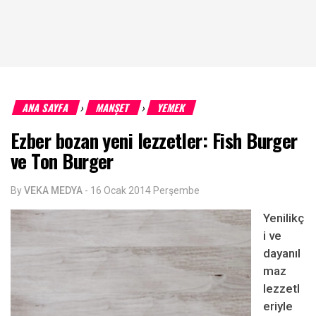
ANA SAYFA
MANŞET
YEMEK
›
›
Ezber bozan yeni lezzetler: Fish Burger
ve Ton Burger
By
VEKA MEDYA
-
16 Ocak 2014 Perşembe
Yenilikç
i ve
dayanıl
maz
lezzetl
eriyle