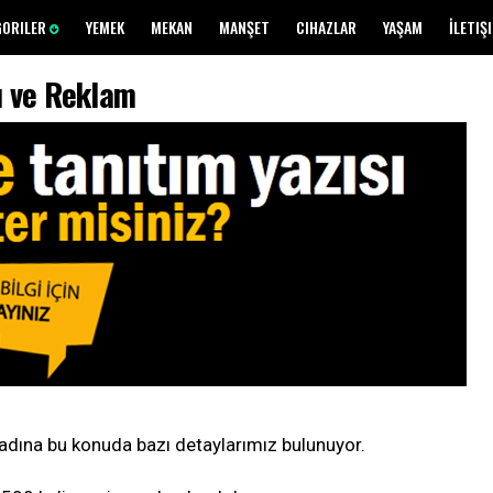
GORILER
YEMEK
MEKAN
MANŞET
CIHAZLAR
YAŞAM
İLETIŞ
ı ve Reklam
 adına bu konuda bazı detaylarımız bulunuyor.