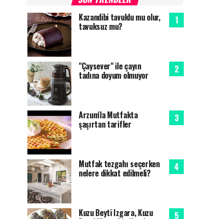
Kazandibi tavuklu mu olur,
tavuksuz mu?
"Çaysever" ile çayın
tadına doyum olmuyor
Arzum'la Mutfakta
şaşırtan tarifler
Mutfak tezgahı seçerken
nelere dikkat edilmeli?
Kuzu Beyti Izgara, Kuzu