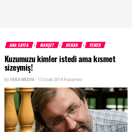
ANA SAYFA
MANŞET
MEKAN
YEMEK
›
›
›
Kuzumuzu kimler istedi ama kısmet
sizeymiş!
By
VEKA MEDYA
-
13 Ocak 2014 Pazartesi