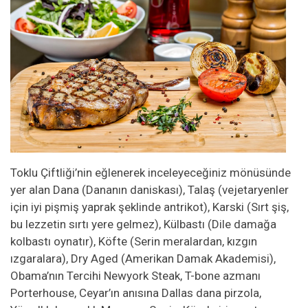
Toklu Çiftliği’nin eğlenerek inceleyeceğiniz mönüsünde
yer alan Dana (Dananın daniskası), Talaş (vejetaryenler
için iyi pişmiş yaprak şeklinde antrikot), Karski (Sırt şiş,
bu lezzetin sırtı yere gelmez), Külbastı (Dile damağa
kolbastı oynatır), Köfte (Serin meralardan, kızgın
ızgaralara), Dry Aged (Amerikan Damak Akademisi),
Obama’nın Tercihi Newyork Steak, T-bone azmanı
Porterhouse, Ceyar’ın anısına Dallas dana pirzola,