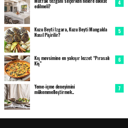
Mutfak tezgahı seçerken nelere dikkat
edilmeli?
Kuzu Beyti Izgara, Kuzu Beyti Mangalda
Nasıl Pişirilir?
Kış mevsimine en yakışır lezzet “Pırasalı
Kiş”
Yeme-içme deneyimini
mükemmelleştirmek..