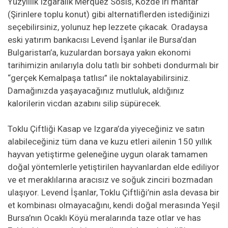
Yüzyıllık Izgaralık Merquez Sosis, Közde iri mantar
(Şirinlere toplu konut) gibi alternatiflerden istediğinizi
seçebilirsiniz, yolunuz hep lezzete çıkacak. Oradaysa
eski yatırım bankacısı Levend İşanlar ile Bursa’dan
Bulgaristan’a, kuzulardan borsaya yakın ekonomi
tarihimizin anılarıyla dolu tatlı bir sohbeti dondurmalı bir
“gerçek Kemalpaşa tatlısı” ile noktalayabilirsiniz.
Damağınızda yaşayacağınız mutluluk, aldığınız
kalorilerin vicdan azabını silip süpürecek.
Toklu Çiftliği Kasap ve Izgara’da yiyeceğiniz ve satın
alabileceğiniz tüm dana ve kuzu etleri ailenin 150 yıllık
hayvan yetiştirme geleneğine uygun olarak tamamen
doğal yöntemlerle yetiştirilen hayvanlardan elde ediliyor
ve et meraklılarına aracısız ve soğuk zinciri bozmadan
ulaşıyor. Levend İşanlar, Toklu Çiftliği’nin asla devasa bir
et kombinası olmayacağını, kendi doğal merasında Yeşil
Bursa’nın Ocaklı Köyü meralarında taze otlar ve has