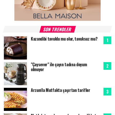
SON TRENDLER
Kazandibi tavuklu mu olur, tavuksuz mu?
"Çaysever" ile çayın tadına doyum
olmuyor
Arzum'la Mutfakta şaşırtan tarifler