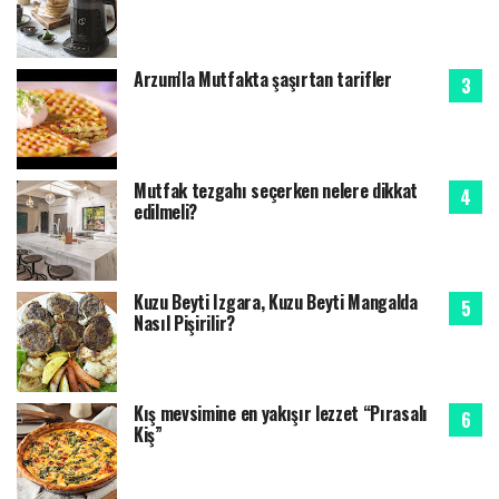
Arzum'la Mutfakta şaşırtan tarifler
Mutfak tezgahı seçerken nelere dikkat
edilmeli?
Kuzu Beyti Izgara, Kuzu Beyti Mangalda
Nasıl Pişirilir?
Kış mevsimine en yakışır lezzet “Pırasalı
Kiş”