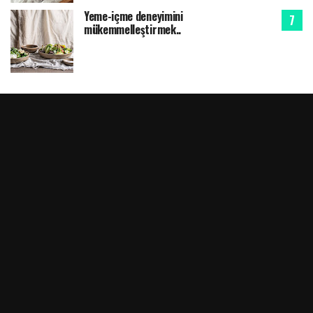
Yeme-içme deneyimini
mükemmelleştirmek..