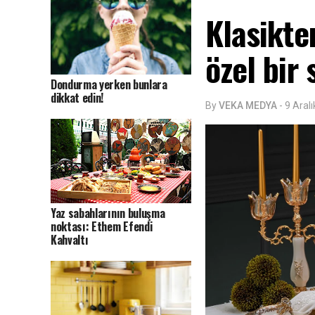
Klasikte
özel bir
Dondurma yerken bunlara
dikkat edin!
By
VEKA MEDYA
-
9 Aral
Yaz sabahlarının buluşma
noktası: Ethem Efendi
Kahvaltı