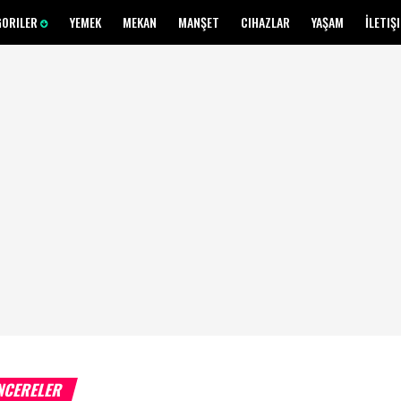
GORILER
YEMEK
MEKAN
MANŞET
CIHAZLAR
YAŞAM
İLETIŞ
NCERELER