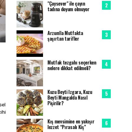
"Çaysever" ile çayın
tadına doyum olmuyor
Arzum'la Mutfakta
şaşırtan tarifler
Mutfak tezgahı seçerken
nelere dikkat edilmeli?
Kuzu Beyti Izgara, Kuzu
Beyti Mangalda Nasıl
Pişirilir?
sel
ihi
Kış mevsimine en yakışır
lezzet “Pırasalı Kiş”