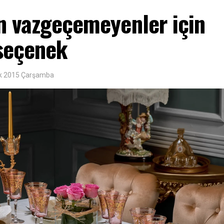
n vazgeçemeyenler için
 seçenek
ık 2015 Çarşamba