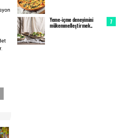
asyon
Yeme-içme deneyimini
mükemmelleştirmek..
det
r.