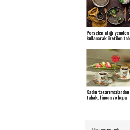
Porselen atığı yeniden
kullanarak üretilen tab
Kadın tasarımcılardan 
tabak, fincan ve kupa
koleksiyonu