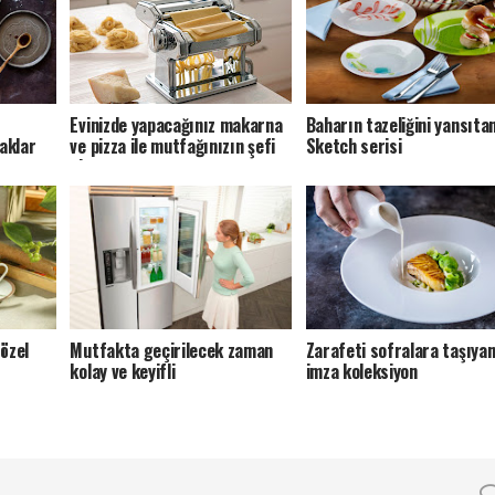
Evinizde yapacağınız makarna
Baharın tazeliğini yansıta
aklar
ve pizza ile mutfağınızın şefi
Sketch serisi
olun
özel
Mutfakta geçirilecek zaman
Zarafeti sofralara taşıya
kolay ve keyifli
imza koleksiyon