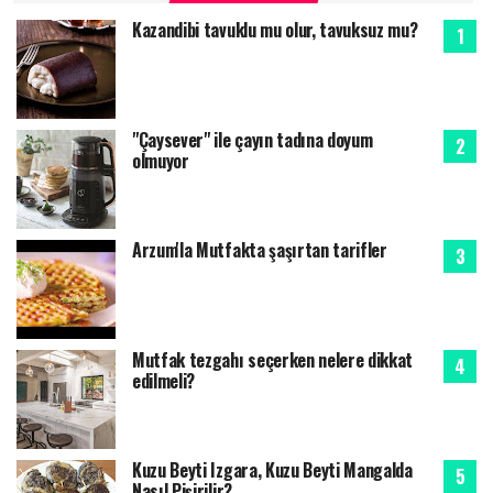
Kazandibi tavuklu mu olur, tavuksuz mu?
"Çaysever" ile çayın tadına doyum
olmuyor
Arzum'la Mutfakta şaşırtan tarifler
Mutfak tezgahı seçerken nelere dikkat
edilmeli?
Kuzu Beyti Izgara, Kuzu Beyti Mangalda
Nasıl Pişirilir?