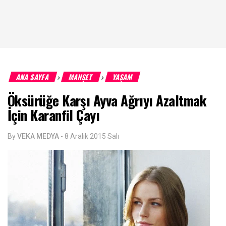
ANA SAYFA
MANŞET
YAŞAM
›
›
Öksürüğe Karşı Ayva Ağrıyı Azaltmak
İçin Karanfil Çayı
By
VEKA MEDYA
-
8 Aralık 2015 Salı