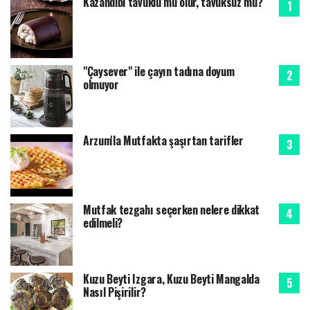
Kazandibi tavuklu mu olur, tavuksuz mu?
"Çaysever" ile çayın tadına doyum
olmuyor
Arzum'la Mutfakta şaşırtan tarifler
Mutfak tezgahı seçerken nelere dikkat
edilmeli?
Kuzu Beyti Izgara, Kuzu Beyti Mangalda
Nasıl Pişirilir?