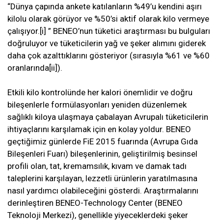
“Dünya çapında ankete katılanların %49’u kendini aşırı
kilolu olarak görüyor ve %50’si aktif olarak kilo vermeye
çalışıyor.[i] ” BENEO’nun tüketici araştırması bu bulguları
doğruluyor ve tüketicilerin yağ ve şeker alımını giderek
daha çok azalttıklarını gösteriyor (sırasıyla %61 ve %60
oranlarında[ii]).
Etkili kilo kontrolünde her kalori önemlidir ve doğru
bileşenlerle formülasyonları yeniden düzenlemek
sağlıklı kiloya ulaşmaya çabalayan Avrupalı tüketicilerin
ihtiyaçlarını karşılamak için en kolay yoldur. BENEO
geçtiğimiz günlerde FiE 2015 fuarında (Avrupa Gıda
Bileşenleri Fuarı) bileşenlerinin, geliştirilmiş besinsel
profili olan, tat, kremamsılık, kıvam ve damak tadı
taleplerini karşılayan, lezzetli ürünlerin yaratılmasına
nasıl yardımcı olabileceğini gösterdi. Araştırmalarını
derinleştiren BENEO-Technology Center (BENEO
Teknoloji Merkezi), genellikle yiyeceklerdeki şeker