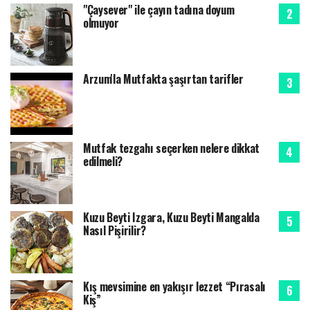
"Çaysever" ile çayın tadına doyum
olmuyor
Arzum'la Mutfakta şaşırtan tarifler
Mutfak tezgahı seçerken nelere dikkat
edilmeli?
Kuzu Beyti Izgara, Kuzu Beyti Mangalda
Nasıl Pişirilir?
Kış mevsimine en yakışır lezzet “Pırasalı
Kiş”