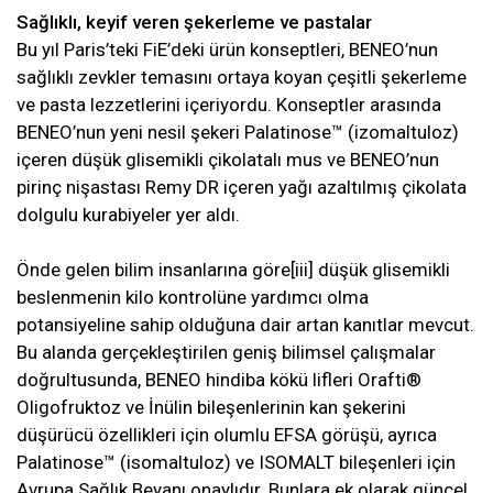
Sağlıklı, keyif veren şekerleme ve pastalar
Bu yıl Paris’teki FiE’deki ürün konseptleri, BENEO’nun
sağlıklı zevkler temasını ortaya koyan çeşitli şekerleme
ve pasta lezzetlerini içeriyordu. Konseptler arasında
BENEO’nun yeni nesil şekeri Palatinose™ (izomaltuloz)
içeren düşük glisemikli çikolatalı mus ve BENEO’nun
pirinç nişastası Remy DR içeren yağı azaltılmış çikolata
dolgulu kurabiyeler yer aldı.
Önde gelen bilim insanlarına göre[iii] düşük glisemikli
beslenmenin kilo kontrolüne yardımcı olma
potansiyeline sahip olduğuna dair artan kanıtlar mevcut.
Bu alanda gerçekleştirilen geniş bilimsel çalışmalar
doğrultusunda, BENEO hindiba kökü lifleri Orafti®
Oligofruktoz ve İnülin bileşenlerinin kan şekerini
düşürücü özellikleri için olumlu EFSA görüşü, ayrıca
Palatinose™ (isomaltuloz) ve ISOMALT bileşenleri için
Avrupa Sağlık Beyanı onaylıdır. Bunlara ek olarak güncel