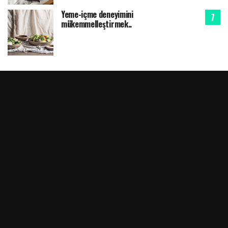
Yeme-içme deneyimini
mükemmelleştirmek..