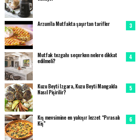
Arzum'la Mutfakta şaşırtan tarifler
Mutfak tezgahı seçerken nelere dikkat
edilmeli?
Kuzu Beyti Izgara, Kuzu Beyti Mangalda
Nasıl Pişirilir?
Kış mevsimine en yakışır lezzet “Pırasalı
Kiş”