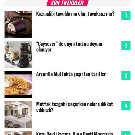
SON TRENDLER
Kazandibi tavuklu mu olur, tavuksuz mu?
"Çaysever" ile çayın tadına doyum
olmuyor
Arzum'la Mutfakta şaşırtan tarifler
Mutfak tezgahı seçerken nelere dikkat
edilmeli?
Kuzu Beyti Izgara, Kuzu Beyti Mangalda