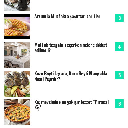
Arzum'la Mutfakta şaşırtan tarifler
Mutfak tezgahı seçerken nelere dikkat
edilmeli?
Kuzu Beyti Izgara, Kuzu Beyti Mangalda
Nasıl Pişirilir?
Kış mevsimine en yakışır lezzet “Pırasalı
Kiş”