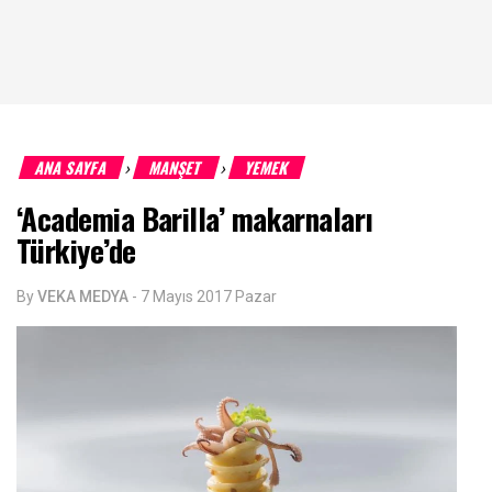
ANA SAYFA
MANŞET
YEMEK
›
›
‘Academia Barilla’ makarnaları
Türkiye’de
By
VEKA MEDYA
-
7 Mayıs 2017 Pazar