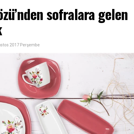
özü’nden sofralara gelen
k
ustos 2017 Perşembe