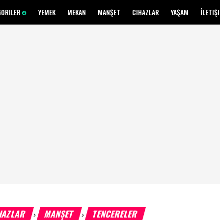
GORILER
YEMEK
MEKAN
MANŞET
CIHAZLAR
YAŞAM
İLETIŞ
HAZLAR
MANŞET
TENCERELER
›
›