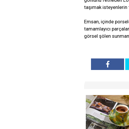
gönlünü fetheden Lor
taşımak isteyenlerin t
Emsan, içinde porselen
tamamlayıcı parçalar
görsel şölen sunmanı