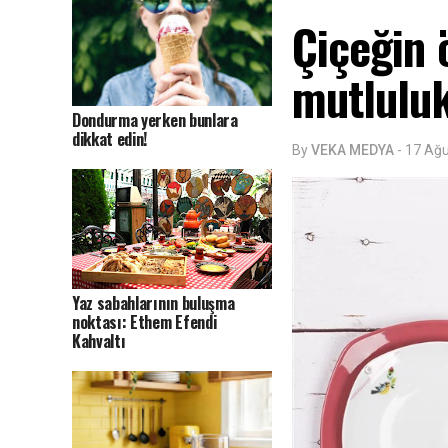
Çiçeğin 
mutlulu
Dondurma yerken bunlara
dikkat edin!
By
VEKA MEDYA
-
17 Ağ
Yaz sabahlarının buluşma
noktası: Ethem Efendi
Kahvaltı