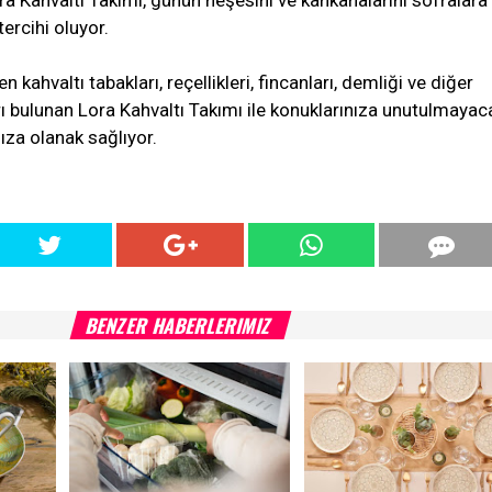
a Kahvaltı Takımı, günün neşesini ve kahkahalarını sofralara
ercihi oluyor.
 kahvaltı tabakları, reçellikleri, fincanları, demliği ve diğer
ı bulunan Lora Kahvaltı Takımı ile konuklarınıza unutulmayaca
za olanak sağlıyor.
BENZER HABERLERIMIZ