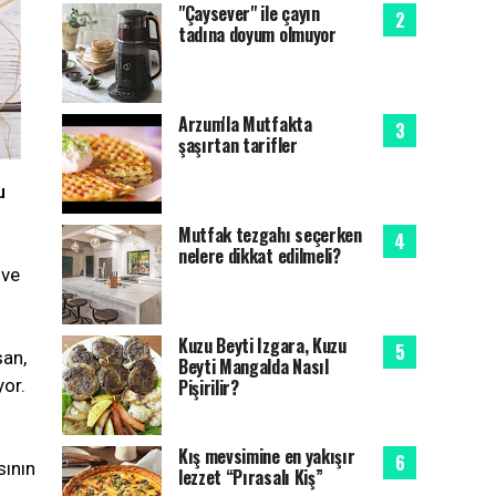
"Çaysever" ile çayın
tadına doyum olmuyor
Arzum'la Mutfakta
şaşırtan tarifler
u
Mutfak tezgahı seçerken
nelere dikkat edilmeli?
 ve
Kuzu Beyti Izgara, Kuzu
san,
Beyti Mangalda Nasıl
Pişirilir?
yor.
Kış mevsimine en yakışır
sının
lezzet “Pırasalı Kiş”