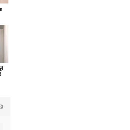
ın
ği
!