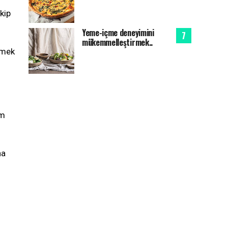
kip
Yeme-içme deneyimini
mükemmelleştirmek..
zmek
im
na