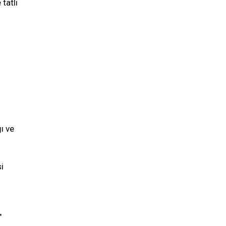
tatlı
ı ve
i
"