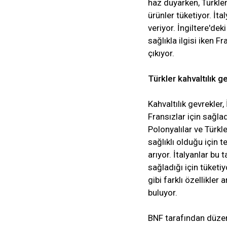
haz duyarken, Türkler
ürünler tüketiyor. İta
veriyor. İngiltere'dek
sağlıkla ilgisi iken F
çıkıyor.
Türkler kahvaltılık ge
Kahvaltılık gevrekler
Fransızlar için sağlad
Polonyalılar ve Türkl
sağlıklı olduğu için t
arıyor. İtalyanlar bu t
sağladığı için tüketi
gibi farklı özellikler
buluyor.
BNF tarafından düzenl