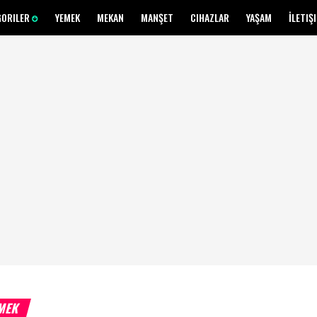
GORILER
YEMEK
MEKAN
MANŞET
CIHAZLAR
YAŞAM
İLETIŞ
MEK