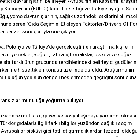
etici davranışlarını belirleyen Avrupa'nın en kapsamlı araştı
gi Konseyi'nin (EUFIC) koordine ettiği ve Türkiye ayağını Sabr
üğü, yeme davranışlarının, sağlık üzerindeki etkilerini bilimsel
önüne seren "Gıda Seçimini Etkileyen Faktörler/Driver's Of F
a benzer sonuçlarıyla öne çıkıyor.
nsa, Polonya ve Türkiye'de gerçekleştirilen araştırma kişilerin
 hazır yemekler, yoğurt, tatlı atıştırmalıklar, bisküvi ve soğuk
altı farklı ürün grubunda tercihlerindeki belirleyici güdülerin
tirken ne hissettikleri konusu üzerinde duruldu. Araştırmanın
 mutluluğun yolunun dengeli beslenmeden geçtiğini sonucuna
, Fransızlar mutluluğu yoğurtta buluyor
ün sadece mutluluk, güven ve sosyalleşmeye yardımcı olması
Türkler gıdalarla ilgili farklı bilgiler yüzünden sağlıklı seçim
vrupalılar bisküvi gibi tatlı atıştırmalıklardan lezzetli olduğu