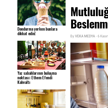
Mutluluğ
Beslenm
Dondurma yerken bunlara
dikkat edin!
By
VEKA MEDYA
-
6 Kası
Yaz sabahlarının buluşma
noktası: Ethem Efendi
Kahvaltı