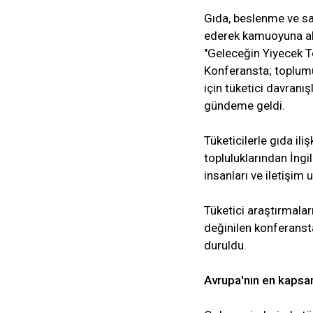
Gıda, beslenme ve sa
ederek kamuoyuna akt
"Geleceğin Yiyecek Ter
Konferansta; toplumun
için tüketici davranı
gündeme geldi.
Tüketicilerle gıda il
topluluklarından İngi
insanları ve iletişim 
Tüketici araştırmala
değinilen konferansta
duruldu.
Avrupa'nın en kapsa