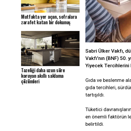
Mutfakta yer açan, sofralara
zarafet katan bir dokunuş
Sabri Ülker Vakfı, d
Vakfı'nın (BNF) 50.
Yiyecek Tercihlerini 
Tazeliği daha uzun süre
koruyan akıllı saklama
Gıda ve beslenme al
çözümleri
gıda tercihleri, sürdü
tartışıldı.
Tüketici davranışların
en önemli faktörün l
belirtildi.