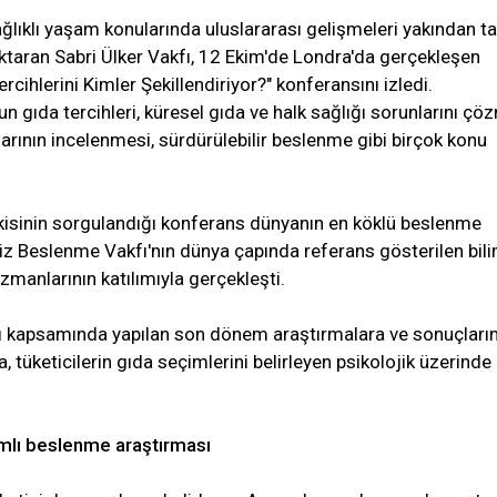
ğlıklı yaşam konularında uluslararası gelişmeleri yakından ta
aran Sabri Ülker Vakfı, 12 Ekim'de Londra'da gerçekleşen
cihlerini Kimler Şekillendiriyor?" konferansını izledi.
 gıda tercihleri, küresel gıda ve halk sağlığı sorunlarını çö
şlarının incelenmesi, sürdürülebilir beslenme gibi birçok konu
işkisinin sorgulandığı konferans dünyanın en köklü beslenme
liz Beslenme Vakfı'nın dünya çapında referans gösterilen bil
uzmanlarının katılımıyla gerçekleşti.
rı kapsamında yapılan son dönem araştırmalara ve sonuçları
, tüketicilerin gıda seçimlerini belirleyen psikolojik üzerinde
mlı beslenme araştırması