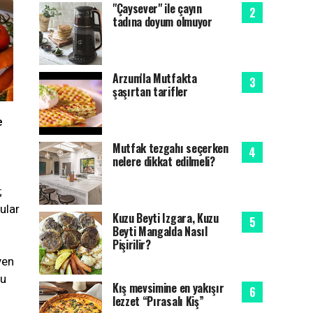
"Çaysever" ile çayın
tadına doyum olmuyor
Arzum'la Mutfakta
şaşırtan tarifler
e
Mutfak tezgahı seçerken
nelere dikkat edilmeli?
;
ular
Kuzu Beyti Izgara, Kuzu
Beyti Mangalda Nasıl
Pişirilir?
yen
ğu
Kış mevsimine en yakışır
lezzet “Pırasalı Kiş”