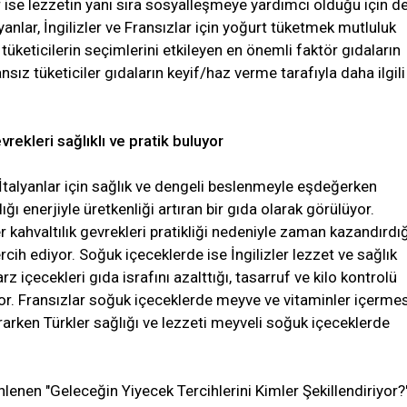
 ise lezzetin yanı sıra sosyalleşmeye yardımcı olduğu için de 
lyanlar, İngilizler ve Fransızlar için yoğurt tüketmek mutluluk
i tüketicilerin seçimlerini etkileyen en önemli faktör gıdaların
ransız tüketiciler gıdaların keyif/haz verme tarafıyla daha ilgili
vrekleri sağlıklı ve pratik buluyor
, İtalyanlar için sağlık ve dengeli beslenmeyle eşdeğerken
ığı enerjiyle üretkenliği artıran bir gıda olarak görülüyor.
er kahvaltılık gevrekleri pratikliği nedeniyle zaman kazandırdığ
ercih ediyor. Soğuk içeceklerde ise İngilizler lezzet ve sağlık
arz içecekleri gıda israfını azalttığı, tasarruf ve kilo kontrolü
yor. Fransızlar soğuk içeceklerde meyve ve vitaminler içermes
 ararken Türkler sağlığı ve lezzeti meyveli soğuk içeceklerde
enen "Geleceğin Yiyecek Tercihlerini Kimler Şekillendiriyor?