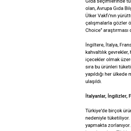
Gıda seçimlerinde tük
olan, Avrupa Gıda Bil
Ülker Vakfı'nın yürütt
çalışmalarla gözler 
Choice" araştırması d
İngiltere, İtalya, Fra
kahvaltılık gevrekler,
içecekler olmak üzere 
sıra bu ürünleri tüke
yapıldığı her ülkede
ulaşıldı.
İtalyanlar, İngilizler
Türkiye'de birçok ür
nedeniyle tüketiliyor. 
yapmakta zorlanıyor. A