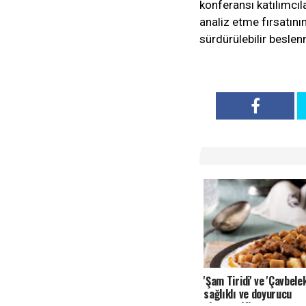
konferansı katılımcıl
analiz etme fırsatın
sürdürülebilir beslen
'Şam Tiridi' ve 'Çavbelek
sağlıklı ve doyurucu