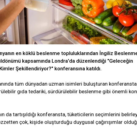
ünyanın en köklü beslenme topluluklarından İngiliz Beslenm
 yıldönümü kapsamında Londra'da düzenlendiği "Geleceğin
Kimler Şekillendiriyor?" konferansına katıldı.
anında tüm dünyadan uzman isimleri buluşturan konferansta
rülebilir gıda tedariki, sürdürülebilir beslenme gibi önemli kon
ın da tartışıldığı konferansta, tüketicilerin seçimlerini belirle
ezzetten çok, kişide oluşturduğu duygusal çağırışımlar oldu