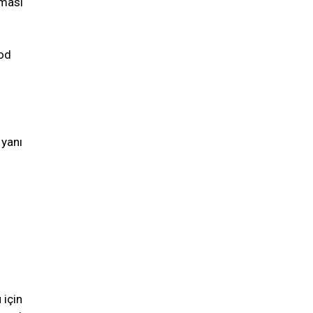
rması
i
ood
 yanı
 için