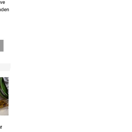
 ve
inden
or