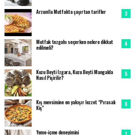
Arzum'la Mutfakta şaşırtan tarifler
Mutfak tezgahı seçerken nelere dikkat
edilmeli?
Kuzu Beyti Izgara, Kuzu Beyti Mangalda
Nasıl Pişirilir?
Kış mevsimine en yakışır lezzet “Pırasalı
Kiş”
Yeme-içme deneyimini