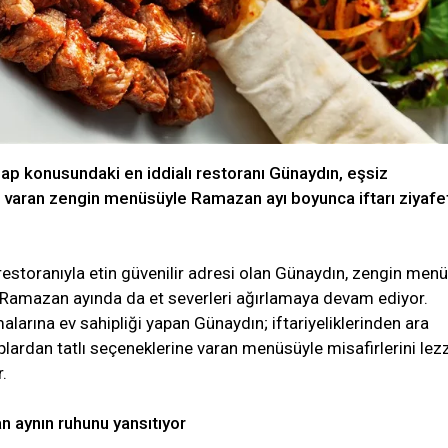
bap konusundaki en iddialı restoranı Günaydın, eşsiz
a varan zengin menüsüyle Ramazan ayı boyunca iftarı ziyafe
 restoranıyla etin güvenilir adresi olan Günaydın, zengin men
le Ramazan ayında da et severleri ağırlamaya devam ediyor.
malarına ev sahipliği yapan Günaydın; iftariyeliklerinden ara
plardan tatlı seçeneklerine varan menüsüyle misafirlerini lez
.
an aynın ruhunu yansıtıyor