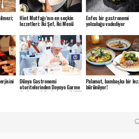
ilmezi;
Hint Mutfağı’nın en seçkin
Enfes bir gastronomi
lezzetleri: İki Şef, İki Menü
yolculuğu vadediyor
rjisini
Dünya Gastronomi
Palamut, bambaşka bir lez
otoritelerinden Doyuyo Gurme
bürünüyor!
Soslarına 2 üstün lezzet ödülü!