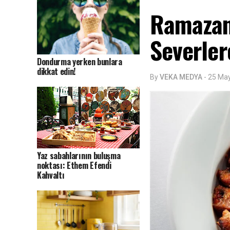
Ramazan
Severler
Dondurma yerken bunlara
dikkat edin!
By
VEKA MEDYA
-
25 Ma
Yaz sabahlarının buluşma
noktası: Ethem Efendi
Kahvaltı