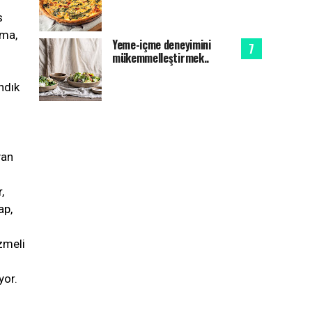
s
rma,
Yeme-içme deneyimini
mükemmelleştirmek..
ndık
yan
,
ap,
zmeli
n
yor.