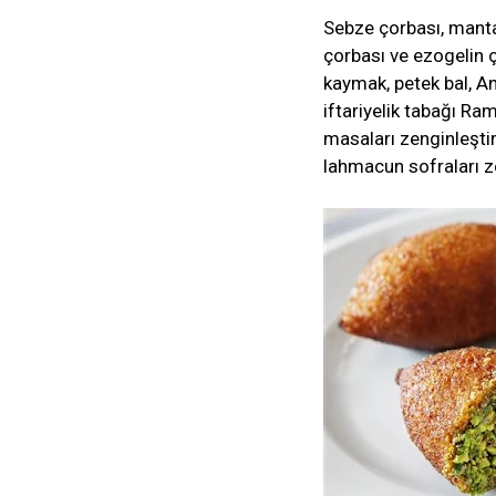
Sebze çorbası, manta
çorbası ve ezogelin 
kaymak, petek bal, An
iftariyelik tabağı Ra
masaları zenginleştir
lahmacun sofraları ze