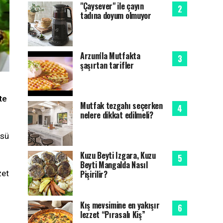
"Çaysever" ile çayın
tadına doyum olmuyor
Arzum'la Mutfakta
şaşırtan tarifler
te
Mutfak tezgahı seçerken
nelere dikkat edilmeli?
üsü
Kuzu Beyti Izgara, Kuzu
Beyti Mangalda Nasıl
Pişirilir?
zet
Kış mevsimine en yakışır
lezzet “Pırasalı Kiş”