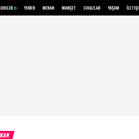
GORILER
YEMEK
MEKAN
MANŞET
CIHAZLAR
YAŞAM
İLETIŞ
KAN