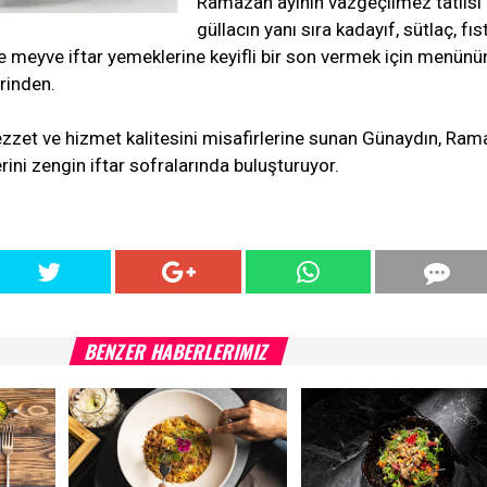
Ramazan ayının vazgeçilmez tatlısı
güllacın yanı sıra kadayıf, sütlaç, fıst
ı ve meyve iftar yemeklerine keyifli bir son vermek için menünü
erinden.
ezzet ve hizmet kalitesini misafirlerine sunan Günaydın, Ra
rini zengin iftar sofralarında buluşturuyor.
BENZER HABERLERIMIZ