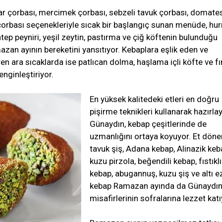
r çorbası, mercimek çorbası, sebzeli tavuk çorbası, domate
çorbası seçenekleriyle sıcak bir başlangıç sunan menüde, hu
tep peyniri, yeşil zeytin, pastırma ve çiğ köftenin bulunduğu
mazan ayının bereketini yansıtıyor. Kebaplara eşlik eden ve
en ara sıcaklarda ise patlıcan dolma, haşlama içli köfte ve fı
nginleştiriyor.
En yüksek kalitedeki etleri en doğru
pişirme teknikleri kullanarak hazırla
Günaydın, kebap çeşitlerinde de
uzmanlığını ortaya koyuyor. Et döner
tavuk şiş, Adana kebap, Alinazik keb
kuzu pirzola, beğendili kebap, fıstıklı
kebap, abugannuş, kuzu şiş ve altı e
kebap Ramazan ayında da Günaydı
misafirlerinin sofralarına lezzet katı