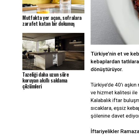
Mutfakta yer açan, sofralara
zarafet katan bir dokunuş
Türkiye’nin et ve ke
kebaplardan tatlılar
dönüştürüyor.
Tazeliği daha uzun süre
koruyan akıllı saklama
Türkiye’de 40’ı aşkın
çözümleri
ve hizmet kalitesi i
Kalabalık iftar buluş
sıcaklara, eşsiz keba
şölenine davet ediyor
İftariyelikler Ramaz