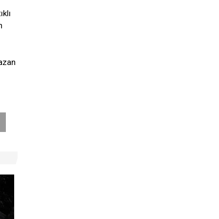
ıklı
n
mazan