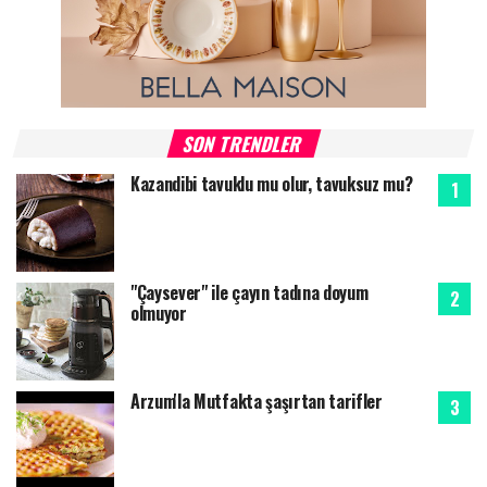
SON TRENDLER
Kazandibi tavuklu mu olur, tavuksuz mu?
"Çaysever" ile çayın tadına doyum
olmuyor
Arzum'la Mutfakta şaşırtan tarifler