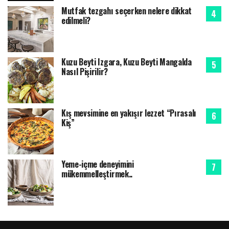
Mutfak tezgahı seçerken nelere dikkat
edilmeli?
Kuzu Beyti Izgara, Kuzu Beyti Mangalda
Nasıl Pişirilir?
Kış mevsimine en yakışır lezzet “Pırasalı
Kiş”
Yeme-içme deneyimini
mükemmelleştirmek..