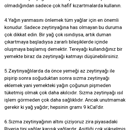
olmadığından sadece çok hafif kızartmalarda kullanın.
4.Yağın yanmasını önlemek tüm yağlar için en önemli
konudur. Sadece zeytinyağına has olmayan bu duruma
çok dikkat edin. Bir yağ çok ısındıysa, artık duman
çıkartmaya başladıysa zararlı bileşiklerde içinde
oluşmaya başlamış demektir. Tereyağı kullandığınız bir
yemekte biraz da zeytinyağı katmayı düşünebilirsiniz.
5.Zeytinyağlılarda da önce yemeği az zeytinyağı ile
pişirip sonra soğuduktan sonra sızma zeytinyağı
eklemek yani yemekteki yağın çoğunun pişmeden
tüketmiş olmak çok daha akılcıdır. Sızma zeytinyağı ısıl
işlem görmeden çok daha sağlıklıdır. Ancak unutmamak
gerekir ki yağ yağdır; hepsinin gramı 9 kCal’dir.
6.Sızma zeytinyağının altını çiziyoruz zira piyasadaki
Riveria tipi yağlar karışık yağlardır. Asitliği çok yükselmiş