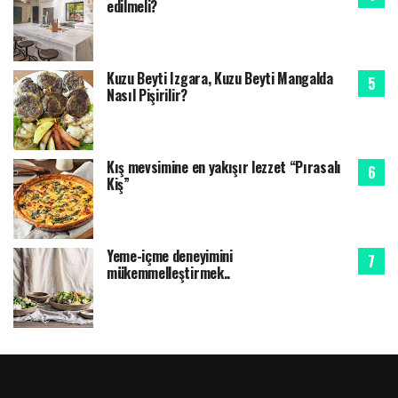
edilmeli?
Kuzu Beyti Izgara, Kuzu Beyti Mangalda
Nasıl Pişirilir?
Kış mevsimine en yakışır lezzet “Pırasalı
Kiş”
Yeme-içme deneyimini
mükemmelleştirmek..