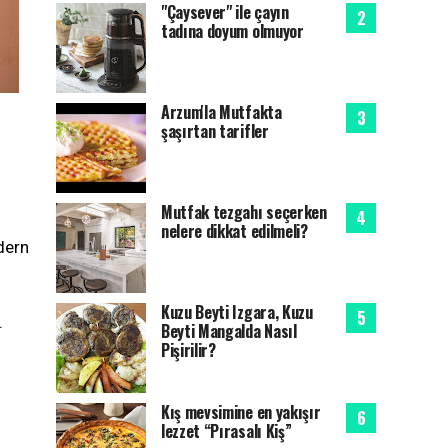
"Çaysever" ile çayın
tadına doyum olmuyor
Arzum'la Mutfakta
şaşırtan tarifler
Mutfak tezgahı seçerken
nelere dikkat edilmeli?
dern
Kuzu Beyti Izgara, Kuzu
.
Beyti Mangalda Nasıl
Pişirilir?
Kış mevsimine en yakışır
lezzet “Pırasalı Kiş”