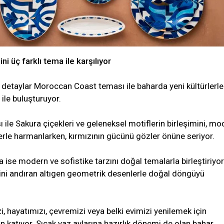
ni üç farklı tema ile karşılıyor
n detaylar Moroccan Coast teması ile baharda yeni kültürlerle
 ile buluşturuyor.
ile Sakura çiçekleri ve geleneksel motiflerin birleşimini, mo
rle harmanlarken, kırmızının gücünü gözler önüne seriyor.
se modern ve sofistike tarzını doğal temalarla birleştiriyor
ini andıran altıgen geometrik desenlerle doğal döngüyü
i, hayatımızı, çevremizi veya belki evimizi yenilemek için
 katıyor. Sıcak yaz aylarına hazırlık dönemi de olan bahar