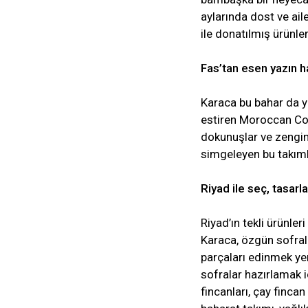
aylarında dost ve ail
ile donatılmış ürünler
Fas’tan esen yazın h
Karaca bu bahar da y
estiren Moroccan Coa
dokunuşlar ve zengin 
simgeleyen bu takımla
Riyad ile seç, tasarl
Riyad’ın tekli ürünler
Karaca, özgün sofrala
parçaları edinmek yer
sofralar hazırlamak i
fincanları, çay fincan 