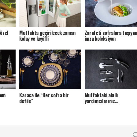
özel
Mutfakta geçirilecek zaman
Zarafeti sofralara taşıya
kolay ve keyifli
imza koleksiyon
hem
Karaca ile “Her sofra bir
Mutfaktaki akıllı
defile”
yardımcılarınız…