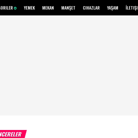
GORILER
YEMEK
MEKAN
MANŞET
CIHAZLAR
YAŞAM
İLETIŞ
NCERELER