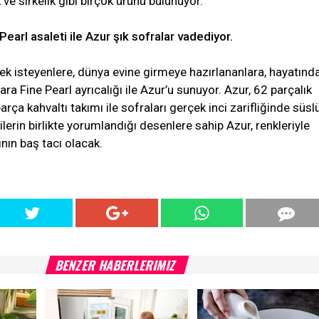
 ve sirkelik gibi birçok ürünü bulunuyor.
earl asaleti ile Azur şık sofralar vadediyor.
ek isteyenlere, dünya evine girmeye hazırlananlara, hayatınd
lara Fine Pearl ayrıcalığı ile Azur’u sunuyor. Azur, 62 parçalık
rça kahvaltı takımı ile sofraları gerçek inci zarifliğinde süsl
lerin birlikte yorumlandığı desenlere sahip Azur, renkleriyle
ının baş tacı olacak.
BENZER HABERLERIMIZ