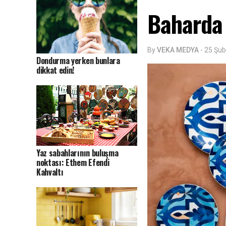
Baharda 
By
VEKA MEDYA
-
25 Şub
Dondurma yerken bunlara
dikkat edin!
Yaz sabahlarının buluşma
noktası: Ethem Efendi
Kahvaltı