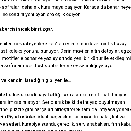
e sofraları daha sık kurulmaya başlıyor. Karaca da bahar hey
i ile kendini yenileyenlere eşlik ediyor.
abercisi sıcak bir rüzgar…
enilenmek isteyenlere Fas’tan esen sıcacık ve mistik havayı
st koleksiyonunu sunuyor. Derin maviler, altın detaylar, egzo
motiflerle bahar ve yaz aylarında yeni bir kültür ile etkileşim
 sofralar nice dost sohbetlerine ev sahipliği yapıyor.
a ve kendini istediğin gibi yenile…
i ile herkese kendi hayal ettiği sofraları kurma fırsatı tanıyan
ra imzasını atıyor. Set olarak belki de ihtiyaç duyulmayan
ine, puzzle gibi parçaları birleştirerek tam da ihtiyaca yöneli
çin Riyad ürünleri ideal seçenekler sunuyor. Kupalar, kahve
ve setleri, kurabiye standı, çerezlik, servis tabakları, fırın kabı,