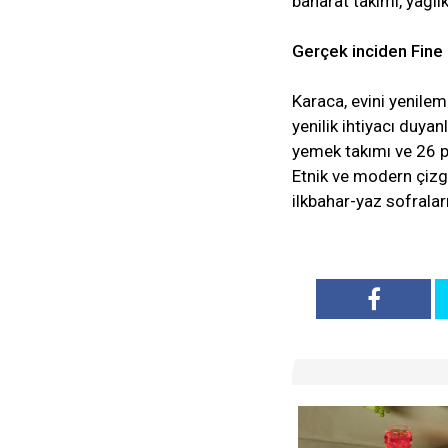
baharat takımı, yağlık
Gerçek inciden Fine P
Karaca, evini yenilem
yenilik ihtiyacı duyan
yemek takımı ve 26 pa
Etnik ve modern çizgi
ilkbahar-yaz sofralar