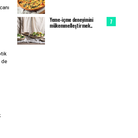
ecanı
Yeme-içme deneyimini
mükemmelleştirmek..
tik
i de
k