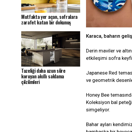
Mutfakta yer açan, sofralara
zarafet katan bir dokunuş
Karaca, baharın gelişi
Derin maviler ve altı
etkileşimi sofra keyfi
Tazeliği daha uzun süre
Japanese Red teması 
koruyan akıllı saklama
ve geometrik desenle
çözümleri
Honey Bee temasında i
Koleksiyon bal peteğ
simgeliyor.
Bahar ayları kendimiz
bambaşka bir heyecan