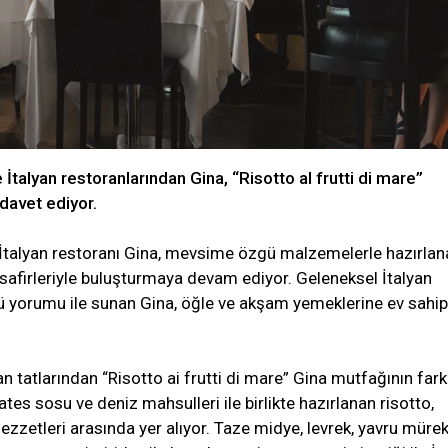
İtalyan restoranlarından Gina, “Risotto al frutti di mare”
davet ediyor.
e İtalyan restoranı Gina, mevsime özgü malzemelerle hazırlan
firleriyle buluşturmaya devam ediyor. Geleneksel İtalyan
gü yorumu ile sunan Gina, öğle ve akşam yemeklerine ev sahipl
n tatlarından “Risotto ai frutti di mare” Gina mutfağının fark
es sosu ve deniz mahsulleri ile birlikte hazırlanan risotto,
 lezzetleri arasında yer alıyor. Taze midye, levrek, yavru müre