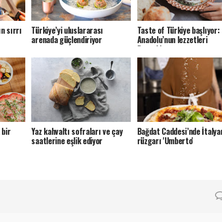
n sırrı
Türkiye’yi uluslararası
Taste of Türkiye başlıyor:
arenada güçlendiriyor
Anadolu’nun lezzetleri
Boğaz’da
 bir
Yaz kahvaltı sofraları ve çay
Bağdat Caddesi’nde İtalya
saatlerine eşlik ediyor
rüzgarı 'Umberto'