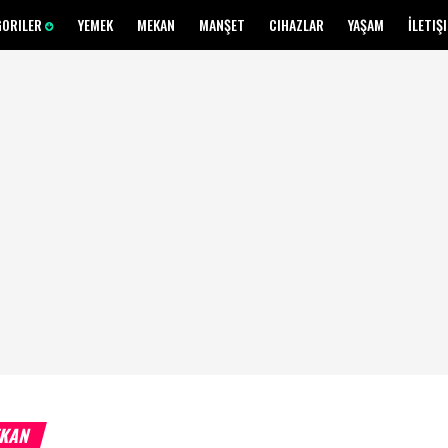
GORILER
YEMEK
MEKAN
MANŞET
CIHAZLAR
YAŞAM
İLETIŞ
KAN