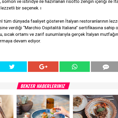
s, somon ve istiridye ile hazırlanan risotto zengin içeriği ile İt
lezzetli bir seçenek. ı
 yıl tüm dünyada faaliyet gösteren İtalyan restoranlarının lezz
sine verdiği “Marchio Ospitalitâ Italiana” sertifikasına sahip 
, sıcak ortamı ve zarif sunumlarıyla gerçek İtalyan mutfağın
turmaya devam ediyor.
BENZER HABERLERIMIZ