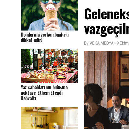
Geleneks
vazgeçil
Dondurma yerken bunlara
dikkat edin!
By
VEKA MEDYA
-
9 Eki
Yaz sabahlarının buluşma
noktası: Ethem Efendi
Kahvaltı