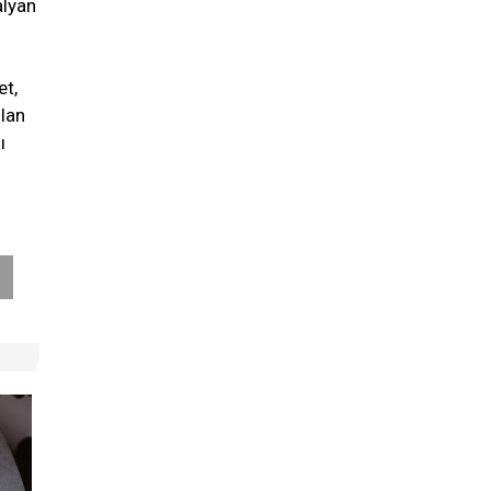
alyan
et,
olan
ı