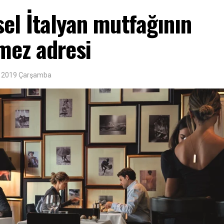
el İtalyan mutfağının
mez adresi
m 2019 Çarşamba