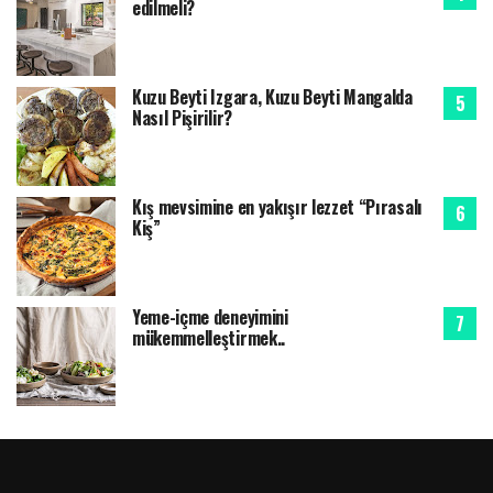
edilmeli?
Kuzu Beyti Izgara, Kuzu Beyti Mangalda
Nasıl Pişirilir?
Kış mevsimine en yakışır lezzet “Pırasalı
Kiş”
Yeme-içme deneyimini
mükemmelleştirmek..