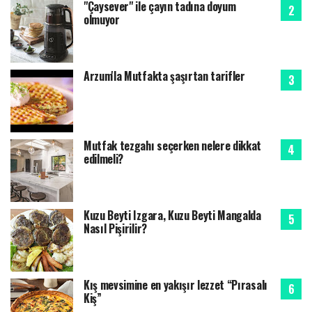
"Çaysever" ile çayın tadına doyum
olmuyor
Arzum'la Mutfakta şaşırtan tarifler
Mutfak tezgahı seçerken nelere dikkat
edilmeli?
Kuzu Beyti Izgara, Kuzu Beyti Mangalda
Nasıl Pişirilir?
Kış mevsimine en yakışır lezzet “Pırasalı
Kiş”