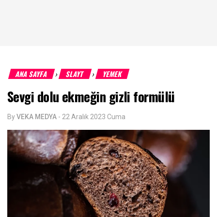
ANA SAYFA
SLAYT
YEMEK
›
›
Sevgi dolu ekmeğin gizli formülü
By
VEKA MEDYA
-
22 Aralık 2023 Cuma