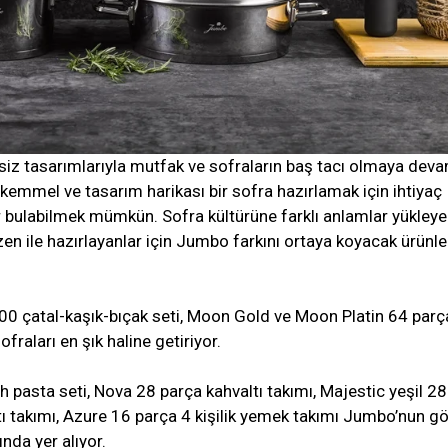
iz tasarımlarıyla mutfak ve sofraların baş tacı olmaya dev
emmel ve tasarım harikası bir sofra hazırlamak için ihtiyaç
r bulabilmek mümkün. Sofra kültürüne farklı anlamlar yükleye
zen ile hazırlayanlar için Jumbo farkını ortaya koyacak ürünle
000 çatal-kaşık-bıçak seti, Moon Gold ve Moon Platin 64 parç
ofraları en şık haline getiriyor.
pasta seti, Nova 28 parça kahvaltı takımı, Majestic yeşil 28
ltı takımı, Azure 16 parça 4 kişilik yemek takımı Jumbo’nun g
nda yer alıyor.