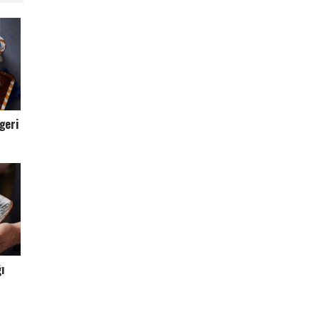
geri
ğı