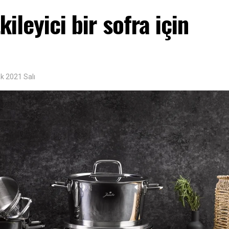
kileyici bir sofra için
k 2021 Salı