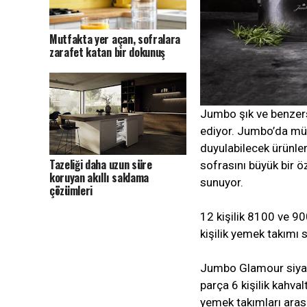
Mutfakta yer açan, sofralara
zarafet katan bir dokunuş
Jumbo şık ve benzers
ediyor. Jumbo’da mük
duyulabilecek ürünle
Tazeliği daha uzun süre
sofrasını büyük bir ö
koruyan akıllı saklama
sunuyor.
çözümleri
12 kişilik 8100 ve 9
kişilik yemek takımı s
Jumbo Glamour siyah 
parça 6 kişilik kahva
yemek takımları arası