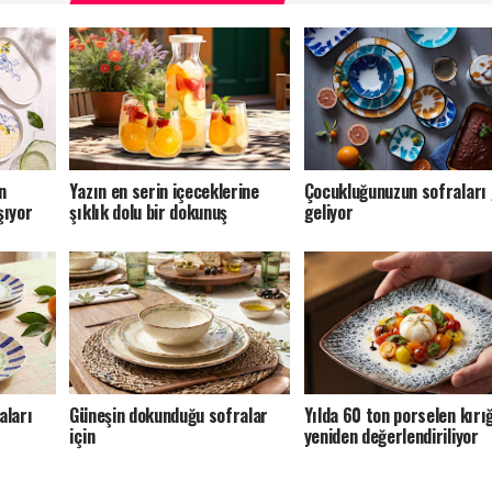
n
Yazın en serin içeceklerine
Çocukluğunuzun sofraları 
şıyor
şıklık dolu bir dokunuş
geliyor
aları
Güneşin dokunduğu sofralar
Yılda 60 ton porselen kırı
için
yeniden değerlendiriliyor