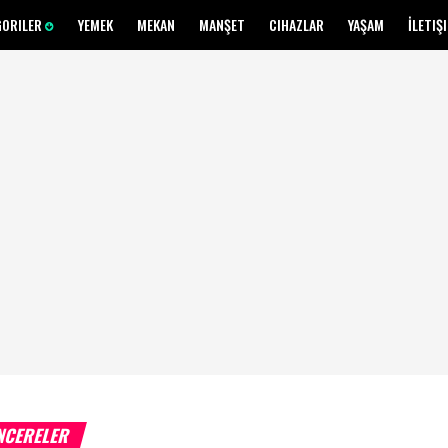
GORILER
YEMEK
MEKAN
MANŞET
CIHAZLAR
YAŞAM
İLETIŞ
NCERELER