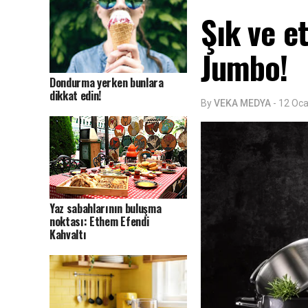
Şık ve et
Jumbo!
Dondurma yerken bunlara
dikkat edin!
By
VEKA MEDYA
-
12 Oca
Yaz sabahlarının buluşma
noktası: Ethem Efendi
Kahvaltı