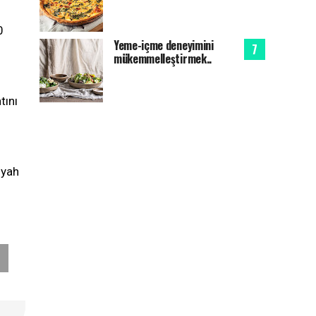
0
Yeme-içme deneyimini
mükemmelleştirmek..
tını
iyah