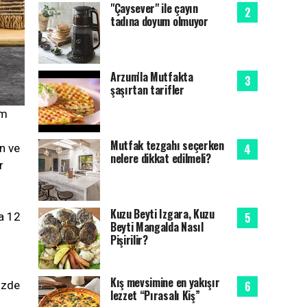
"Çaysever" ile çayın
tadına doyum olmuyor
Arzum'la Mutfakta
şaşırtan tarifler
am
Mutfak tezgahı seçerken
n ve
nelere dikkat edilmeli?
r
Kuzu Beyti Izgara, Kuzu
a 12
Beyti Mangalda Nasıl
Pişirilir?
Kış mevsimine en yakışır
özde
lezzet “Pırasalı Kiş”