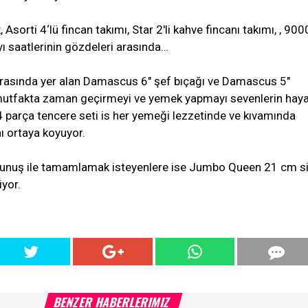
sorti 4‘lü fincan takımı, Star 2'li kahve fincanı takımı, , 900
yı saatlerinin gözdeleri arasında…
arasında yer alan Damascus 6" şef bıçağı ve Damascus 5"
utfakta zaman geçirmeyi ve yemek yapmayı sevenlerin haya
x 4 parça tencere seti is her yemeği lezzetinde ve kıvamında
nı ortaya koyuyor.
okunuş ile tamamlamak isteyenlere ise Jumbo Queen 21 cm s
iyor.
BENZER HABERLERIMIZ