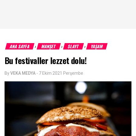
ANA SAYFA
MANŞET
SLAYT
YAŞAM
›
›
›
Bu festivaller lezzet dolu!
By
VEKA MEDYA
-
7 Ekim 2021 Perşembe