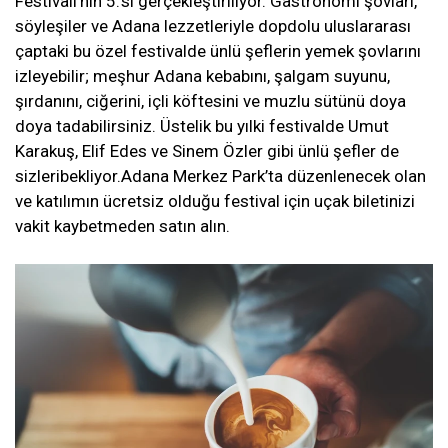
Festivali’nin 5.’si gerçekleştiriliyor. Gastronomi şovları,
söyleşiler ve Adana lezzetleriyle dopdolu uluslararası
çaptaki bu özel festivalde ünlü şeflerin yemek şovlarını
izleyebilir; meşhur Adana kebabını, şalgam suyunu,
şırdanını, ciğerini, içli köftesini ve muzlu sütünü doya
doya tadabilirsiniz. Üstelik bu yılki festivalde Umut
Karakuş, Elif Edes ve Sinem Özler gibi ünlü şefler de
sizleribekliyor.Adana Merkez Park’ta düzenlenecek olan
ve katılımın ücretsiz olduğu festival için uçak biletinizi
vakit kaybetmeden satın alın.