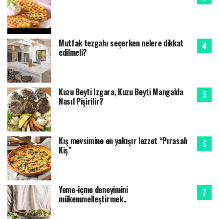
Mutfak tezgahı seçerken nelere dikkat
edilmeli?
Kuzu Beyti Izgara, Kuzu Beyti Mangalda
Nasıl Pişirilir?
Kış mevsimine en yakışır lezzet “Pırasalı
Kiş”
Yeme-içme deneyimini
mükemmelleştirmek..