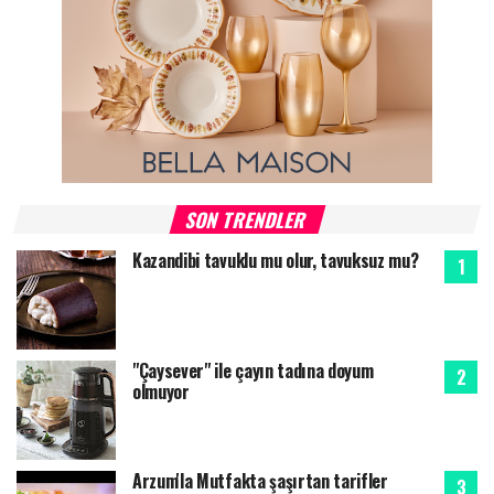
SON TRENDLER
Kazandibi tavuklu mu olur, tavuksuz mu?
"Çaysever" ile çayın tadına doyum
olmuyor
Arzum'la Mutfakta şaşırtan tarifler