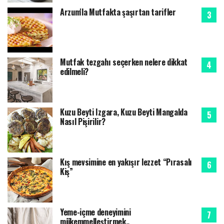
Arzum'la Mutfakta şaşırtan tarifler
Mutfak tezgahı seçerken nelere dikkat
edilmeli?
Kuzu Beyti Izgara, Kuzu Beyti Mangalda
Nasıl Pişirilir?
Kış mevsimine en yakışır lezzet “Pırasalı
Kiş”
Yeme-içme deneyimini
mükemmelleştirmek..