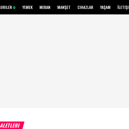
GORILER
YEMEK
MEKAN
MANŞET
CIHAZLAR
YAŞAM
İLETIŞ
 ALETLERI