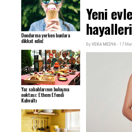
Yeni evl
hayaller
Dondurma yerken bunlara
dikkat edin!
By
VEKA MEDYA
-
17 Ma
Yaz sabahlarının buluşma
noktası: Ethem Efendi
Kahvaltı