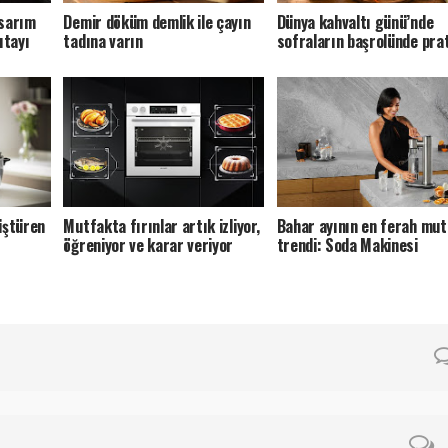
asarım
Demir döküm demlik ile çayın
Dünya kahvaltı günü’nde
ıtayı
tadına varın
sofraların başrolünde prat
var
üştüren
Mutfakta fırınlar artık izliyor,
Bahar ayının en ferah mu
öğreniyor ve karar veriyor
trendi: Soda Makinesi