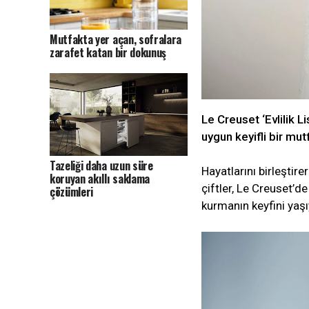
Mutfakta yer açan, sofralara
zarafet katan bir dokunuş
Le Creuset ‘Evlilik Li
uygun keyifli bir mut
Tazeliği daha uzun süre
Hayatlarını birleştir
koruyan akıllı saklama
çiftler, Le Creuset’de
çözümleri
kurmanın keyfini yaşı