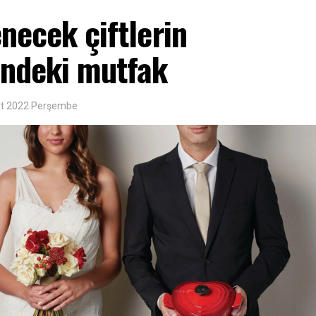
enecek çiftlerin
indeki mutfak
rt 2022 Perşembe