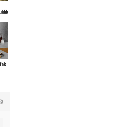
iklik
tfak