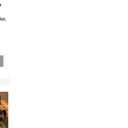
a
er,