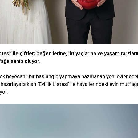
stesi’ ile çiftler; beğenilerine, ihtiyaçlarına ve yaşam tarzlar
fağa sahip oluyor.
erek heyecanlı bir başlangıç yapmaya hazırlanan yeni evlenece
 hazırlayacakları ‘Evlilik Listesi’ ile hayallerindeki evin mutfağ
yor.