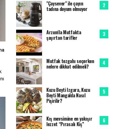
"Çaysever" ile çayın
tadına doyum olmuyor
Arzum'la Mutfakta
şaşırtan tarifler
ına
Mutfak tezgahı seçerken
nelere dikkat edilmeli?
k
ını
Kuzu Beyti Izgara, Kuzu
Beyti Mangalda Nasıl
Pişirilir?
Kış mevsimine en yakışır
lezzet “Pırasalı Kiş”