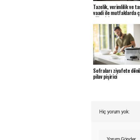
Tazelik, verimlilik ve t
vaadi ile mutfaklarda ç
yükseltiyor
Sofraları ziyafete dön
pilav pişirici
Hiç yorum yok:
Yorum Gönder