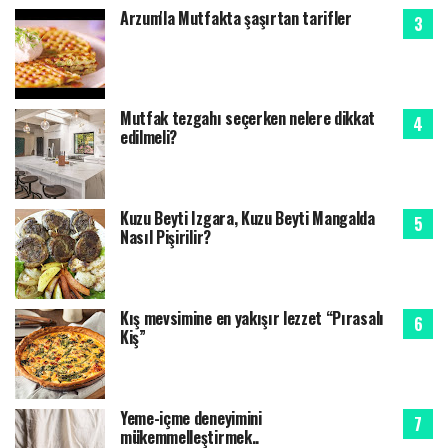
Arzum'la Mutfakta şaşırtan tarifler
Mutfak tezgahı seçerken nelere dikkat
edilmeli?
Kuzu Beyti Izgara, Kuzu Beyti Mangalda
Nasıl Pişirilir?
Kış mevsimine en yakışır lezzet “Pırasalı
Kiş”
Yeme-içme deneyimini
mükemmelleştirmek..