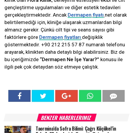
klinik olan
Flora Klinik
, deneyimli estetisyen ekibi ile cilt
gençleştirme uygulamaları ve diğer estetik tedavileri
gerçekleştirmektedir. Ancak
Dermapen
fiyatı
net olarak
belirtilemediği için, kliniğe ulaşarak uzmanlardan bilgi
almanız gerekir. Çünkü cilt tipi ve seans sayısı gibi
faktörlere göre
Dermapen
fiyatları
değişiklik
göstermektedir. +90 212 215 57 87 numaralı telefonu
arayarak, klinikten daha detaylı bilgi alabilirsiniz. Biz de
bu içeriğimizde
“Dermapen Ne İşe Yarar?”
konusu ile
ilgili pek çok detaydan söz etmeye çalıştık.
BENZER HABERLERIMIZ
Taormina’da Sofra Bilimi: Çağrı Küçükel’in