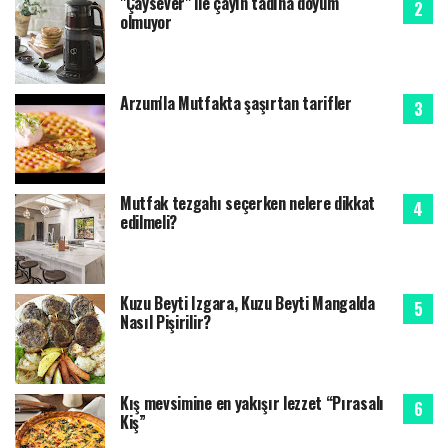
"Çaysever" ile çayın tadına doyum
olmuyor
Arzum'la Mutfakta şaşırtan tarifler
Mutfak tezgahı seçerken nelere dikkat
edilmeli?
Kuzu Beyti Izgara, Kuzu Beyti Mangalda
Nasıl Pişirilir?
Kış mevsimine en yakışır lezzet “Pırasalı
Kiş”