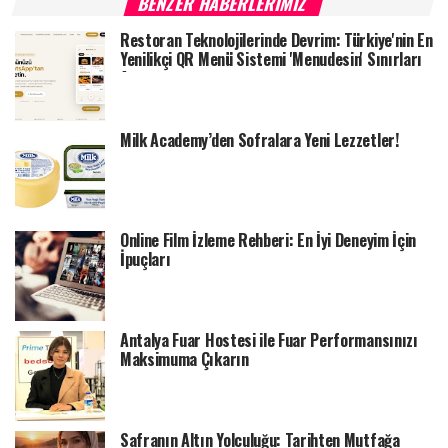
BENZER HABERLERIMIZ
Restoran Teknolojilerinde Devrim: Türkiye'nin En
Yenilikçi QR Menü Sistemi 'Menudesin' Sınırları
Aşıyor
Milk Academy’den Sofralara Yeni Lezzetler!
Online Film İzleme Rehberi: En İyi Deneyim İçin
İpuçları
Antalya Fuar Hostesi ile Fuar Performansınızı
Maksimuma Çıkarın
Safranın Altın Yolculuğu: Tarihten Mutfağa