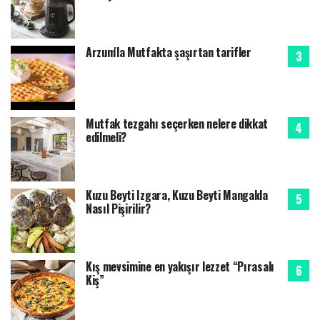
Arzum'la Mutfakta şaşırtan tarifler
Mutfak tezgahı seçerken nelere dikkat
edilmeli?
Kuzu Beyti Izgara, Kuzu Beyti Mangalda
Nasıl Pişirilir?
Kış mevsimine en yakışır lezzet “Pırasalı
Kiş”