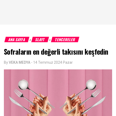
ANA SAYFA
SLAYT
TENCERELER
›
›
Sofraların en değerli takısını keşfedin
By
VEKA MEDYA
-
14 Temmuz 2024 Pazar