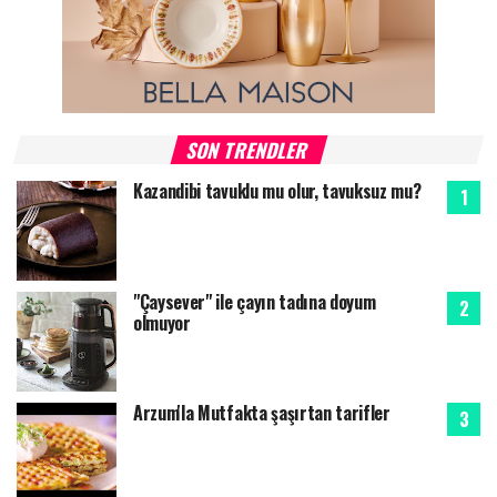
SON TRENDLER
Kazandibi tavuklu mu olur, tavuksuz mu?
"Çaysever" ile çayın tadına doyum
olmuyor
Arzum'la Mutfakta şaşırtan tarifler