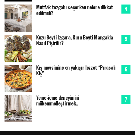
Mutfak tezgahı seçerken nelere dikkat
edilmeli?
Kuzu Beyti Izgara, Kuzu Beyti Mangalda
Nasıl Pişirilir?
Kış mevsimine en yakışır lezzet “Pırasalı
Kiş”
Yeme-içme deneyimini
mükemmelleştirmek..