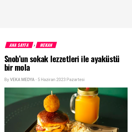
ANA SAYFA
MEKAN
›
Snob’un sokak lezzetleri ile ayaküstü
bir mola
By
VEKA MEDYA
-
5 Haziran 2023 Pazartesi