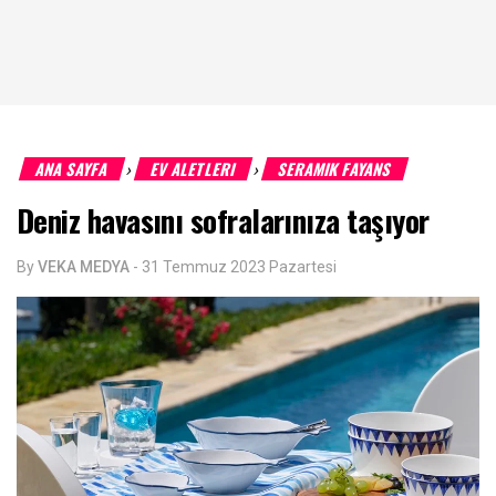
ANA SAYFA
EV ALETLERI
SERAMIK FAYANS
›
›
Deniz havasını sofralarınıza taşıyor
By
VEKA MEDYA
-
31 Temmuz 2023 Pazartesi