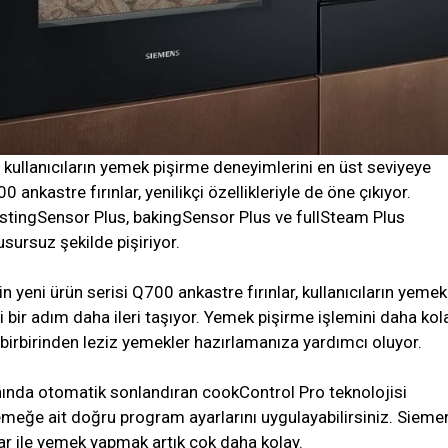
 kullanıcıların yemek pişirme deneyimlerini en üst seviyeye
ankastre fırınlar, yenilikçi özellikleriyle de öne çıkıyor.
stingSensor Plus, bakingSensor Plus ve fullSteam Plus
usursuz şekilde pişiriyor.
in yeni ürün serisi Q700 ankastre fırınlar, kullanıcıların yemek
 bir adım daha ileri taşıyor. Yemek pişirme işlemini daha kol
k, birbirinden leziz yemekler hazırlamanıza yardımcı oluyor.
ında otomatik sonlandıran cookControl Pro teknolojisi
emeğe ait doğru program ayarlarını uygulayabilirsiniz. Sieme
ar ile yemek yapmak artık çok daha kolay.