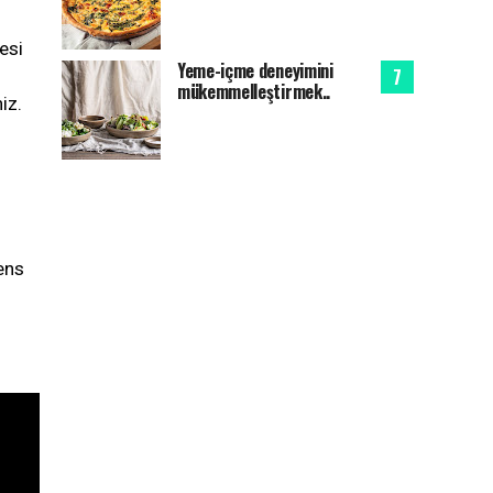
esi
Yeme-içme deneyimini
mükemmelleştirmek..
iz.
mens