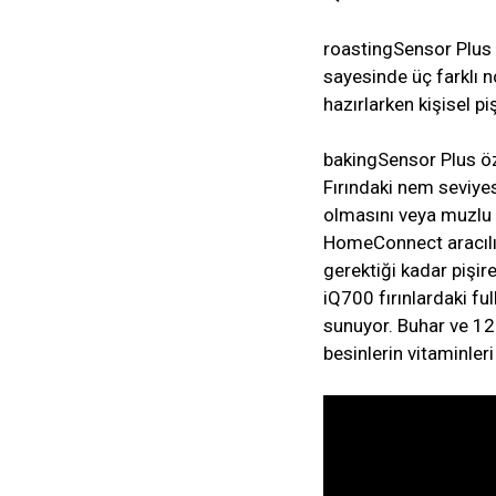
roastingSensor Plus ö
sayesinde üç farklı no
hazırlarken kişisel p
bakingSensor Plus öze
Fırındaki nem seviyes
olmasını veya muzlu 
HomeConnect aracılığ
gerektiği kadar pişir
iQ700 fırınlardaki fu
sunuyor. Buhar ve 12
besinlerin vitaminler