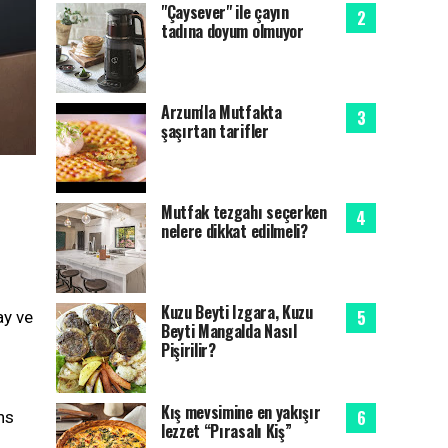
"Çaysever" ile çayın
tadına doyum olmuyor
Arzum'la Mutfakta
şaşırtan tarifler
Mutfak tezgahı seçerken
nelere dikkat edilmeli?
Kuzu Beyti Izgara, Kuzu
ay ve
Beyti Mangalda Nasıl
Pişirilir?
Kış mevsimine en yakışır
ns
lezzet “Pırasalı Kiş”