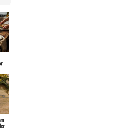
er
am
ler