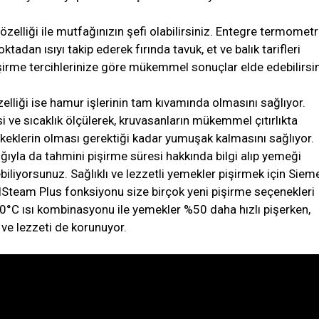
zelliği ile mutfağınızın şefi olabilirsiniz. Entegre termometr
ktadan ısıyı takip ederek fırında tavuk, et ve balık tarifleri
işirme tercihlerinize göre mükemmel sonuçlar elde edebilirsin
lliği ise hamur işlerinin tam kıvamında olmasını sağlıyor.
i ve sıcaklık ölçülerek, kruvasanların mükemmel çıtırlıkta
keklerin olması gerektiği kadar yumuşak kalmasını sağlıyor.
ıyla da tahmini pişirme süresi hakkında bilgi alıp yemeği
ebiliyorsunuz. Sağlıklı ve lezzetli yemekler pişirmek için Sie
llSteam Plus fonksiyonu size birçok yeni pişirme seçenekleri
0°C ısı kombinasyonu ile yemekler %50 daha hızlı pişerken,
i ve lezzeti de korunuyor.