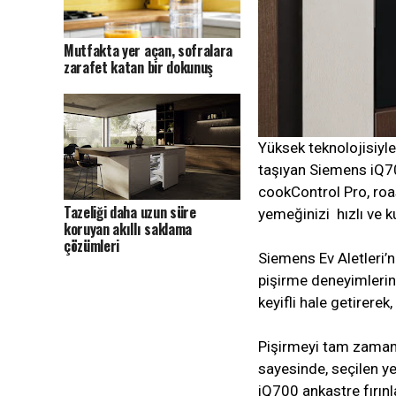
Mutfakta yer açan, sofralara
zarafet katan bir dokunuş
Yüksek teknolojisiyle
taşıyan Siemens iQ700 
cookControl Pro, roa
Tazeliği daha uzun süre
yemeğinizi hızlı ve k
koruyan akıllı saklama
çözümleri
Siemens Ev Aletleri’n
pişirme deneyimlerini
keyifli hale getirere
Pişirmeyi tam zaman
sayesinde, seçilen y
iQ700 ankastre fırınl