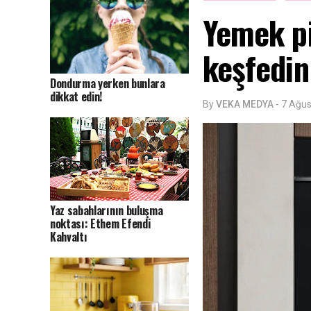
Yemek pi
keşfedin
Dondurma yerken bunlara
dikkat edin!
By
VEKA MEDYA
-
7 Ağus
Yaz sabahlarının buluşma
noktası: Ethem Efendi
Kahvaltı