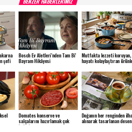
BENZER HABERLERIMIZ
makarna
Bosch Ev Aletleri’nden Tam Bi’
Mutfakta lezzeti koruyan,
n şefi
Bayram Hikâyesi
hayatı kolaylaştıran ürünl
ksel
Domates konserve ve
Doğanın her renginden ilh
salçalarını hazırlamak çok
alınarak tasarlanan desen
kolay!