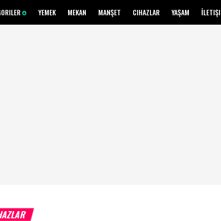
GORILER
YEMEK
MEKAN
MANŞET
CIHAZLAR
YAŞAM
İLETIŞ
HAZLAR