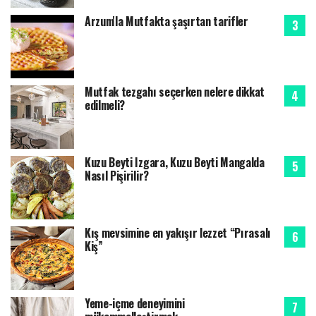
Arzum'la Mutfakta şaşırtan tarifler
Mutfak tezgahı seçerken nelere dikkat
edilmeli?
Kuzu Beyti Izgara, Kuzu Beyti Mangalda
Nasıl Pişirilir?
Kış mevsimine en yakışır lezzet “Pırasalı
Kiş”
Yeme-içme deneyimini