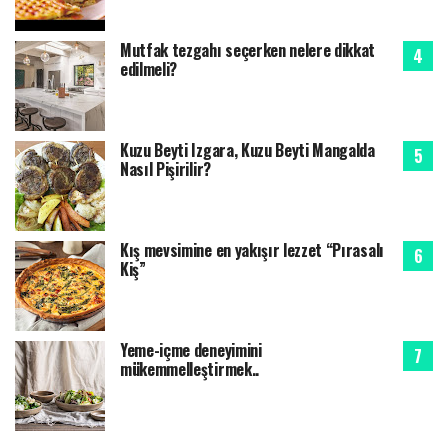
Mutfak tezgahı seçerken nelere dikkat
edilmeli?
Kuzu Beyti Izgara, Kuzu Beyti Mangalda
Nasıl Pişirilir?
Kış mevsimine en yakışır lezzet “Pırasalı
Kiş”
Yeme-içme deneyimini
mükemmelleştirmek..