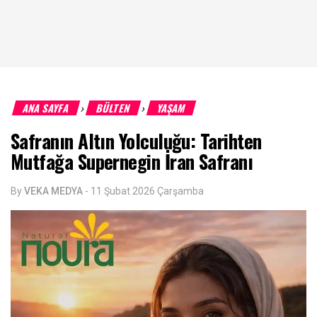
ANA SAYFA
BÜLTEN
YAŞAM
›
›
Safranın Altın Yolculuğu: Tarihten
Mutfağa Supernegin İran Safranı
By
VEKA MEDYA
-
11 Şubat 2026 Çarşamba