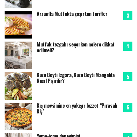
Arzum'la Mutfakta şaşırtan tarifler
Mutfak tezgahı seçerken nelere dikkat
edilmeli?
Kuzu Beyti Izgara, Kuzu Beyti Mangalda
Nasıl Pişirilir?
Kış mevsimine en yakışır lezzet “Pırasalı
Kiş”
Yeme-içme deneyimini