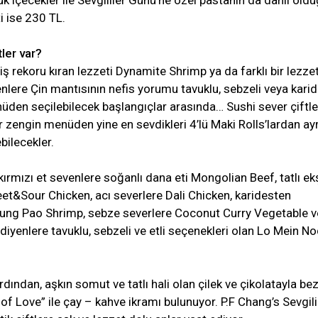
uk içecekler ile Sevgililer Günü’ne özel pastanın da dâhil oldu
i ise 230 TL.
ler var?
riş rekoru kıran lezzeti Dynamite Shrimp ya da farklı bir lezze
lere Çin mantısının nefis yorumu tavuklu, sebzeli veya karid
den seçilebilecek başlangıçlar arasında… Sushi sever çiftle
r zengin menüden yine en sevdikleri 4’lü Maki Rolls’lardan ayr
ebilecekler.
ırmızı et sevenlere soğanlı dana eti Mongolian Beef, tatlı ek
et&Sour Chicken, acı severlere Dali Chicken, karidesten
ng Pao Shrimp, sebze severlere Coconut Curry Vegetable v
yenlere tavuklu, sebzeli ve etli seçenekleri olan Lo Mein N
rdından, aşkın somut ve tatlı hali olan çilek ve çikolatayla bez
 of Love” ile çay – kahve ikramı bulunuyor. P.F Chang’s Sevgili