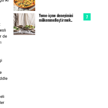
ğu iki
Yeme-içme deneyimini
mükemmelleştirmek..
t
esli
r de
ı
şi
e
oddle
eli
ler