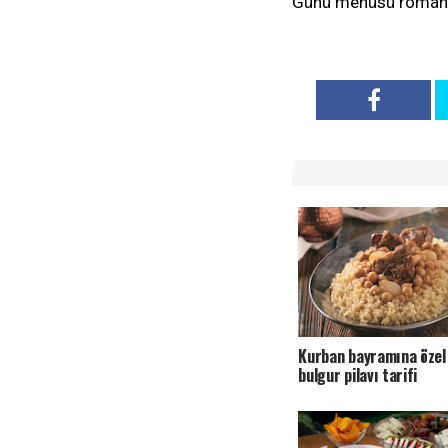
Günü menüsü romantik
Kurban bayramına özel
bulgur pilavı tarifi