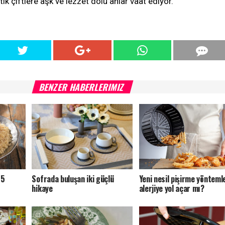
 çiftlere aşk ve lezzet dolu anlar vaat ediyor.
BENZER HABERLERIMIZ
 5
Sofrada buluşan iki güçlü
Yeni nesil pişirme yönteml
hikaye
alerjiye yol açar mı?