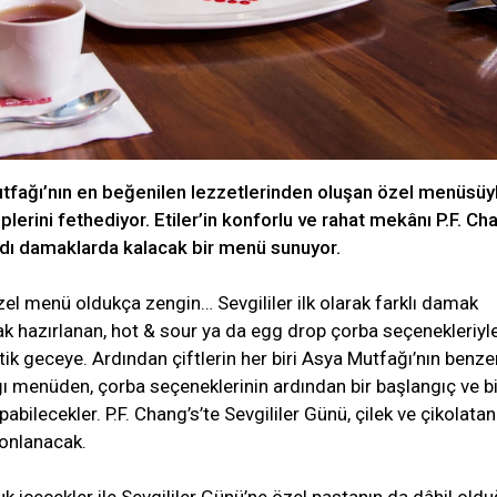
utfağı’nın en beğenilen lezzetlerinden oluşan özel menüsüy
lplerini fethediyor. Etiler’in konforlu ve rahat mekânı P.F. Ch
adı damaklarda kalacak bir menü sunuyor.
l menü oldukça zengin… Sevgililer ilk olarak farklı damak
rak hazırlanan, hot & sour ya da egg drop çorba seçenekleriyl
k geceye. Ardından çiftlerin her biri Asya Mutfağı’nın benze
ığı menüden, çorba seçeneklerinin ardından bir başlangıç ve bi
bilecekler. P.F. Chang’s’te Sevgililer Günü, çilek ve çikolatan
onlanacak.