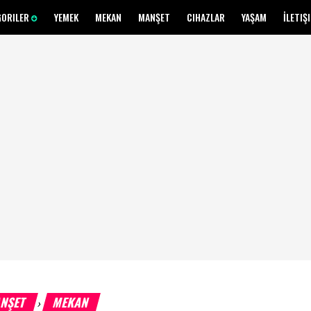
GORILER
YEMEK
MEKAN
MANŞET
CIHAZLAR
YAŞAM
İLETIŞ
NŞET
MEKAN
›