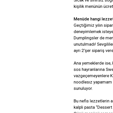
Sıcak ve sınırsız soğ
kişilik menünün ücret
Menüde hangi lezzet
Geçtiğimiz yılın sipa
deneyimlemek isteyen
Dumplingsler de menü
unutulmadı! Sevgilile
ayrı 2’şer sipariş ver
Ana yemeklerde ise, k
sos hayranlarına Swe
vazgeçemeyenlere Ku
noodlesız yapamam di
sunuluyor.
Bu nefis lezzetlerin a
kalpli pasta “Dessert