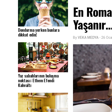
En Roman
Yaşanır
Dondurma yerken bunlara
dikkat edin!
By
VEKA MEDYA
-
26 Oca
Yaz sabahlarının buluşma
noktası: Ethem Efendi
Kahvaltı