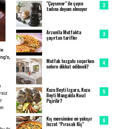
"Çaysever" ile çayın
tadına doyum olmuyor
Arzum'la Mutfakta
şaşırtan tarifler
le
ang’s,
Mutfak tezgahı seçerken
nelere dikkat edilmeli?
e
Kuzu Beyti Izgara, Kuzu
rsiz
Beyti Mangalda Nasıl
Pişirilir?
r
ın
Kış mevsimine en yakışır
lezzet “Pırasalı Kiş”