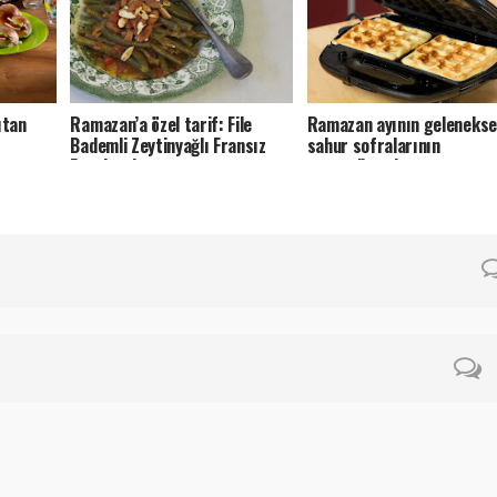
ıtan
Ramazan’a özel tarif: File
Ramazan ayının gelenekse
Bademli Zeytinyağlı Fransız
sahur sofralarının
Fasulyesi
vazgeçilmezi