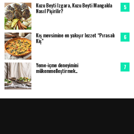
Kuzu Beyti Izgara, Kuzu Beyti Mangalda
Nasıl Pişirilir?
Kış mevsimine en yakışır lezzet “Pırasalı
Kiş”
Yeme-içme deneyimini
mükemmelleştirmek..