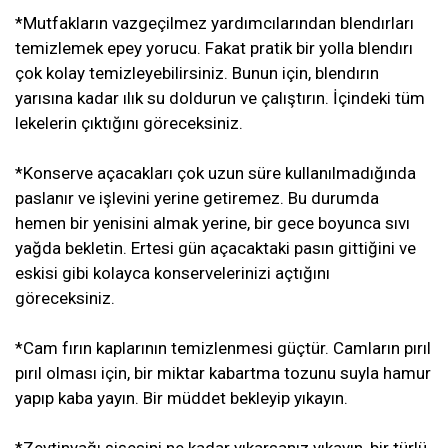
*Mutfakların vazgeçilmez yardımcılarından blendırları
temizlemek epey yorucu. Fakat pratik bir yolla blendırı
çok kolay temizleyebilirsiniz. Bunun için, blendırın
yarısına kadar ılık su doldurun ve çalıştırın. İçindeki tüm
lekelerin çıktığını göreceksiniz.
*Konserve açacakları çok uzun süre kullanılmadığında
paslanır ve işlevini yerine getiremez. Bu durumda
hemen bir yenisini almak yerine, bir gece boyunca sıvı
yağda bekletin. Ertesi gün açacaktaki pasın gittiğini ve
eskisi gibi kolayca konservelerinizi açtığını
göreceksiniz.
*Cam fırın kaplarının temizlenmesi güçtür. Camların pırıl
pırıl olması için, bir miktar kabartma tozunu suyla hamur
yapıp kaba yayın. Bir müddet bekleyip yıkayın.
*Zeytinyağı şişesini ne kadar yıkarsanız yıkayın, bir türlü