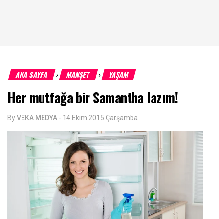
ANA SAYFA
MANŞET
YAŞAM
›
›
Her mutfağa bir Samantha lazım!
By
VEKA MEDYA
-
14 Ekim 2015 Çarşamba