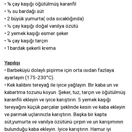
• ⅛ çay kaşığı öğütülmüş karanfil
• ½ su bardağı süt
• 2 büyük yumurta( oda sıcaklığında)
• ½ çay kaşığı doğal vanilya özütü
• 2 yemek kaşığı esmer şeker
• ¼ çay kaşığı tarçın
• 1bardak şekerli krema
Yapılışı
• Barbeküyü dolaylı pişirme için orta ısıdan fazlaya
ayarlayın (175-230°C).
• Kek kalıbını tereyağ ile iyice yağlayın. Bir kaba un ve
kabartma tozunu koyun. Şeker, tuz, tarçın ve öğütülmüş
karanfili ekleyin ve iyice karıştırın. 5 yemek kaşığı
tereyağını küçük parçalar şeklinde kesin ve kaba ekleyin
ve parmak uçlarınızla karıştırın. Başka bir kapta
süt,yumurta ve vanilya özütünü çırpın ve un karışımının
bulunduğu kaba ekleyin. Iyice karıştırın. Hamur iyi