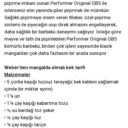
pişirme imkanı sunan Performer Original GBS ile
isterseniz etin yanında pilav pişirmek de mümkün.
Sağlıklı pişirmeye önem veren Weber, özel pişirme
sistemi ile yiyeceğin ısıyı direk almasını engelleyerek,
daha sağlıklı bir barbekü deneyimi sağlıyor. İsteğe göre
meyve ve tatlı da pişirilebilen Performer Original GBS
kömürlü barbekü, birden çok işlevi sayesinde klasik
mangaldan çok daha fazlasını bir arada sunuyor.
Weber’den mangalda elmalı kek tarifi
Malzemeler
• 5 çorba kaşığı tuzsuz tereyağı( kek kalıbını yağlamak
içinde bir miktar ayırın)
• 1¼ un
• 1¼ çay kaşığı kabartma tozu
• ½ su bardağ toz şeker
• ½ çay kaşığı tuz
• ¼ çay kaşığı tarçın