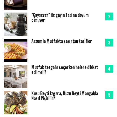
"Çaysever" ile çayın tadına doyum
olmuyor
Arzum'la Mutfakta şaşırtan tarifler
Mutfak tezgahı seçerken nelere dikkat
edilmeli?
Kuzu Beyti Izgara, Kuzu Beyti Mangalda
Nasıl Pişirilir?