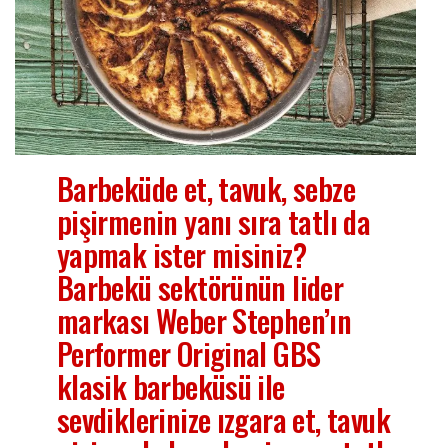
Barbeküde et, tavuk, sebze
pişirmenin yanı sıra tatlı da
yapmak ister misiniz?
Barbekü sektörünün lider
markası Weber Stephen’ın
Performer Original GBS
klasik barbeküsü ile
sevdiklerinize ızgara et, tavuk