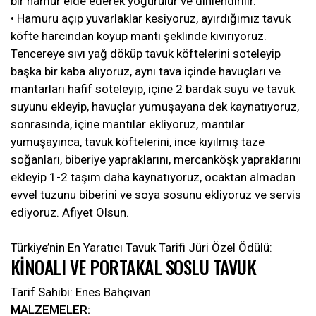
bir hamur elde ederek yoğurulur ve dinlendirilir.
• Hamuru açıp yuvarlaklar kesiyoruz, ayırdığımız tavuk
köfte harcından koyup mantı şeklinde kıvırıyoruz.
Tencereye sıvı yağ döküp tavuk köftelerini soteleyip
başka bir kaba alıyoruz, aynı tava içinde havuçları ve
mantarları hafif soteleyip, içine 2 bardak suyu ve tavuk
suyunu ekleyip, havuçlar yumuşayana dek kaynatıyoruz,
sonrasında, içine mantılar ekliyoruz, mantılar
yumuşayınca, tavuk köftelerini, ince kıyılmış taze
soğanları, biberiye yapraklarını, mercanköşk yapraklarını
ekleyip 1-2 taşım daha kaynatıyoruz, ocaktan almadan
evvel tuzunu biberini ve soya sosunu ekliyoruz ve servis
ediyoruz. Afiyet Olsun.
Türkiye’nin En Yaratıcı Tavuk Tarifi Jüri Özel Ödülü:
KİNOALI VE PORTAKAL SOSLU TAVUK
Tarif Sahibi: Enes Bahçıvan
MALZEMELER: