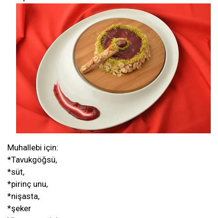
Muhallebi için:
*Tavukgöğsü,
*süt,
*pirinç unu,
*nişasta,
*şeker