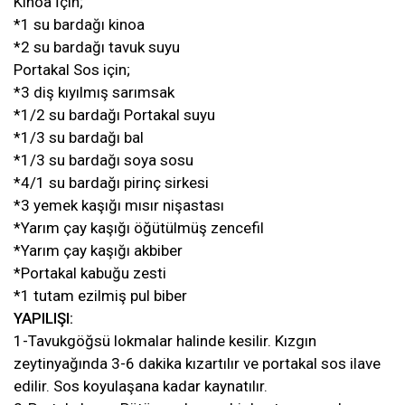
Kinoa İçin;
*1 su bardağı kinoa
*2 su bardağı tavuk suyu
Portakal Sos için;
*3 diş kıyılmış sarımsak
*1/2 su bardağı Portakal suyu
*1/3 su bardağı bal
*1/3 su bardağı soya sosu
*4/1 su bardağı pirinç sirkesi
*3 yemek kaşığı mısır nişastası
*Yarım çay kaşığı öğütülmüş zencefil
*Yarım çay kaşığı akbiber
*Portakal kabuğu zesti
*1 tutam ezilmiş pul biber
YAPILIŞI:
1-Tavukgöğsü lokmalar halinde kesilir. Kızgın
zeytinyağında 3-6 dakika kızartılır ve portakal sos ilave
edilir. Sos koyulaşana kadar kaynatılır.