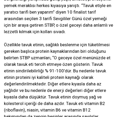
yemek meraklısı herkes kıyasıya yarıştı. “Tavuk etiyle en
yaratıcı tarifi ben yaparım” diyen 10 finalist tarif
arasından seçilen 3 tarifi Sevgililer Günü özel yemeği
için bir araya getiren STBP, o özel geceyi daha anlamlı ve
lezzetli kılmak için kolları sıvadı.
Özellikle tavuk etinin, sağlıklı beslenme için tüketilmesi
gereken başlıca protein kaynaklarından biri olduğunu
belirten STBP uzmanları, “O geceye özel menünüzde et
olarak tavuk eti tercih etmeye özen gösterin. Tavuk
etinin sindirilebilirliği % 91-100’dür. Bu nedenle tavuk
etinin proteini iyi kaliteli protein kaynağı olarak
değerlendirilmektedir. Diğer etlere kıyasla daha az
yağlıdır ve bu nedenle de enerji değerleri diğer etlere
kıyasla daha düşüktür. Tavuk etinin doymuş yağ ve
kolesterol içeriği de daha azdır. Tavuk eti vitamin B2
(riboflavin), niasin, vitamin B6 ve vitamin B12
bakımından da zengin besinler arasında sayılırlar.