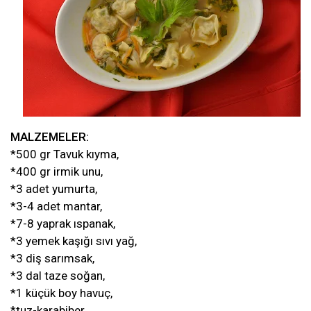
MALZEMELER:
*500 gr Tavuk kıyma,
*400 gr irmik unu,
*3 adet yumurta,
*3-4 adet mantar,
*7-8 yaprak ıspanak,
*3 yemek kaşığı sıvı yağ,
*3 diş sarımsak,
*3 dal taze soğan,
*1 küçük boy havuç,
*tuz-karabiber,