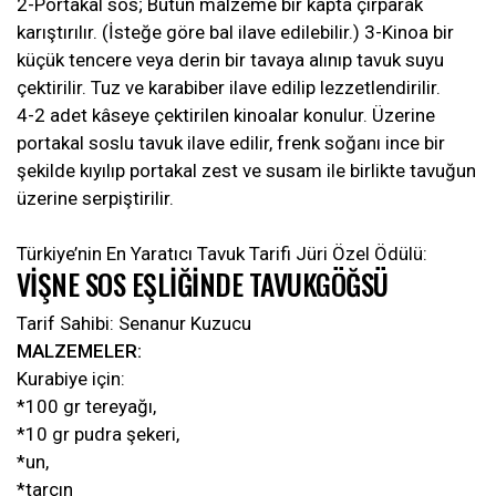
2-Portakal sos; Bütün malzeme bir kapta çırparak
karıştırılır. (İsteğe göre bal ilave edilebilir.) 3-Kinoa bir
küçük tencere veya derin bir tavaya alınıp tavuk suyu
çektirilir. Tuz ve karabiber ilave edilip lezzetlendirilir.
4-2 adet kâseye çektirilen kinoalar konulur. Üzerine
portakal soslu tavuk ilave edilir, frenk soğanı ince bir
şekilde kıyılıp portakal zest ve susam ile birlikte tavuğun
üzerine serpiştirilir.
Türkiye’nin En Yaratıcı Tavuk Tarifi Jüri Özel Ödülü:
VİŞNE SOS EŞLİĞİNDE TAVUKGÖĞSÜ
Tarif Sahibi: Senanur Kuzucu
MALZEMELER:
Kurabiye için:
*100 gr tereyağı,
*10 gr pudra şekeri,
*un,
*tarçın