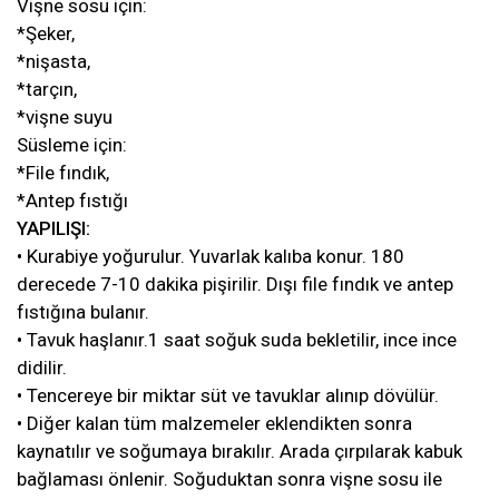
Vişne sosu için:
*Şeker,
*nişasta,
*tarçın,
*vişne suyu
Süsleme için:
*File fındık,
*Antep fıstığı
YAPILIŞI:
• Kurabiye yoğurulur. Yuvarlak kalıba konur. 180
derecede 7-10 dakika pişirilir. Dışı file fındık ve antep
fıstığına bulanır.
• Tavuk haşlanır.1 saat soğuk suda bekletilir, ince ince
didilir.
• Tencereye bir miktar süt ve tavuklar alınıp dövülür.
• Diğer kalan tüm malzemeler eklendikten sonra
kaynatılır ve soğumaya bırakılır. Arada çırpılarak kabuk
bağlaması önlenir. Soğuduktan sonra vişne sosu ile