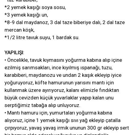
*2 yemek kaşığı soya sosu,
*3 yemek kaşığı un,
*8-9 dal maydanoz, 3 dal taze biberiye dalı, 2 dal taze
mercan köşk,
*1/2 litre tavuk suyu, 1 bardak su.
YAPILIŞI
:
• Öncelikle, tavuk kıymasını yoğurma kabına alıp içine
ezilmiş sarımsakları, ince kıyılmış ıspanağı, tuzu,
karabiberi, maydanozu ve undan 2 kaşık ekleyip iyice
yoğuruyoruz, köfte hamurunun yarısını mantı için
kullanmak üzere ayırıyoruz, kalanı elimizle fındıktan
büyük cevizden küçük yuvarlaklar yapıp kalan unu
serptiğimiz tabağa alıp unluyoruz.
• Mantı hamuru için, yumurtaları yoğurma kabına
alıyoruz, içine 1 yemek kaşığı sıvı yağ ekleyip çatalla
çırpıyoruz, yavaş yavaş irmik ununun 300 gr ekleyip sert