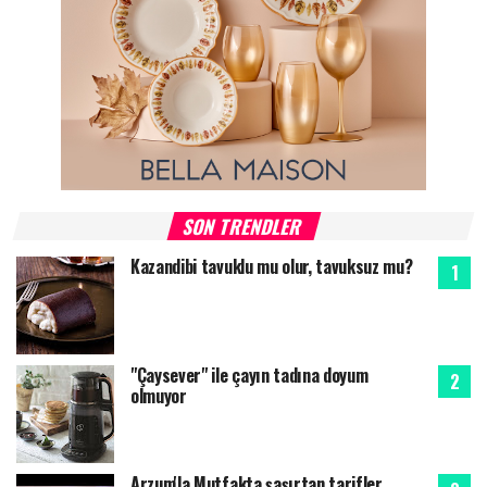
SON TRENDLER
Kazandibi tavuklu mu olur, tavuksuz mu?
"Çaysever" ile çayın tadına doyum
olmuyor
Arzum'la Mutfakta şaşırtan tarifler