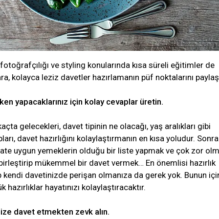
toğrafçılığı ve styling konularında kısa süreli eğitimler de
a, kolayca leziz davetler hazırlamanın püf noktalarını paylaşt
rken yapacaklarınız için kolay cevaplar üretin.
kaçta gelecekleri, davet tipinin ne olacağı, yaş aralıkları gibi
arı, davet hazırlığını kolaylaştırmanın en kısa yoludur. Sonra 
aate uygun yemeklerin olduğu bir liste yapmak ve çok zor ol
i birleştirip mükemmel bir davet vermek… En önemlisi hazırlık
p kendi davetinizde perişan olmanıza da gerek yok. Bunun içi
 hazırlıklar hayatınızı kolaylaştıracaktır.
inize davet etmekten zevk alın.