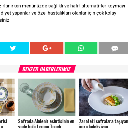
zırlanırken menünüzde sağlıklı ve hafif alternatifler koymayı
diyet yapanlar ve özel hastalıkları olanlar için çok kolay
siniz.
BENZER HABERLERIMIZ
risi
Sofrada Akdeniz esintisinin en
Zarafeti sofralara taşıya
ta
sade hali: Lemon Touch
imza koleksiyon