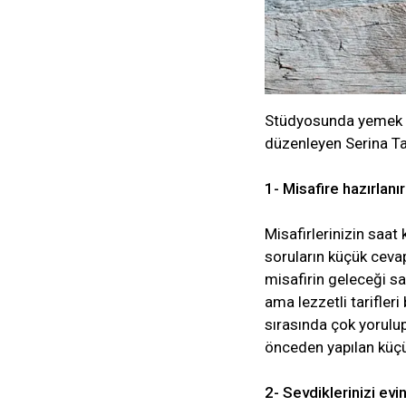
Stüdyosunda yemek fo
düzenleyen Serina Tar
1- Misafire hazırlanı
Misafirlerinizin saat 
soruların küçük cevapl
misafirin geleceği s
ama lezzetli tarifler
sırasında çok yorulu
önceden yapılan küçük
2- Sevdiklerinizi ev