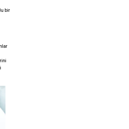
u bir
nlar
rini
i