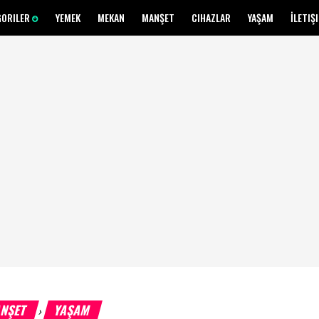
GORILER
YEMEK
MEKAN
MANŞET
CIHAZLAR
YAŞAM
İLETIŞ
NŞET
YAŞAM
›