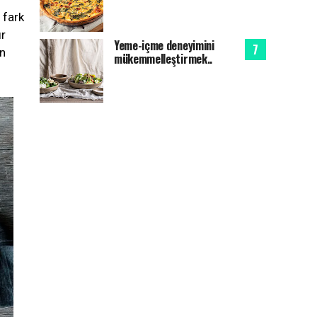
 fark
ir
Yeme-içme deneyimini
in
mükemmelleştirmek..