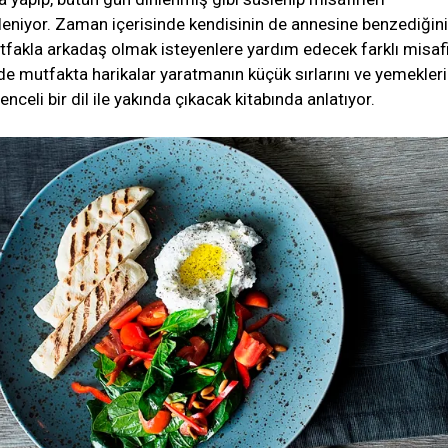
leniyor. Zaman içerisinde kendisinin de annesine benzediğini
tfakla arkadaş olmak isteyenlere yardım edecek farklı misaf
de mutfakta harikalar yaratmanın küçük sırlarını ve yemekler
nceli bir dil ile yakında çıkacak kitabında anlatıyor.