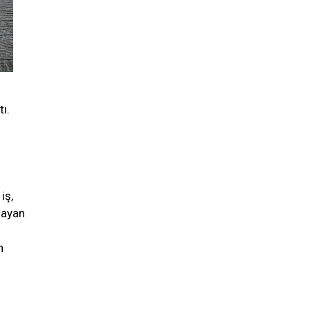
ı.
iş,
mayan
n