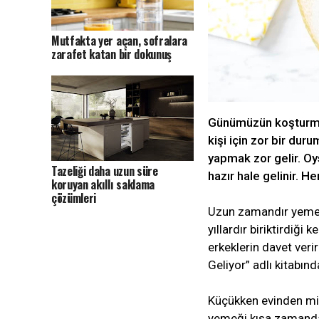
Mutfakta yer açan, sofralara
zarafet katan bir dokunuş
Günümüzün koşturmal
kişi için zor bir dur
yapmak zor gelir. Oy
Tazeliği daha uzun süre
hazır hale gelinir. 
koruyan akıllı saklama
çözümleri
Uzun zamandır yemek 
yıllardır biriktirdiği 
erkeklerin davet verir
Geliyor” adlı kitabın
Küçükken evinden mis
yemeği kısa zamanda 