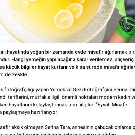
ı hayatında yoğun bir zamanda evde misafir ağırlamak bi
umdur. Hangi yemeğin yapılacağına karar verilemez; alışveriş
sa küçük bilgiler hayat kurtarır ve kısa sürede misafir ağırl
Hem de zevkle…
fotoğrafçılığı yapan Yemek ve Gezi Fotoğrafçısı Serina Tar
kendi tariflerini, mutfakla ilgili önemli noktaları modern kadın v
ken hayatlarını kolaylaştıracak tüm bilgileri “Eyvah Misafir
da paylaşmaya hazırlanıyor.
afir eksik olmayan Serina Tara, annesinin çabucak onlarca ç
yapıp, bütün gün dinlenmiş gibi süslenip misafirleri