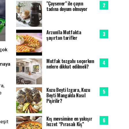
"Çaysever" ile çayın
tadına doyum olmuyor
Arzum'la Mutfakta
şaşırtan tarifler
rçok
Mutfak tezgahı seçerken
amaya
nelere dikkat edilmeli?
a,
Kuzu Beyti Izgara, Kuzu
e
Beyti Mangalda Nasıl
Pişirilir?
Kış mevsimine en yakışır
eşit
lezzet “Pırasalı Kiş”