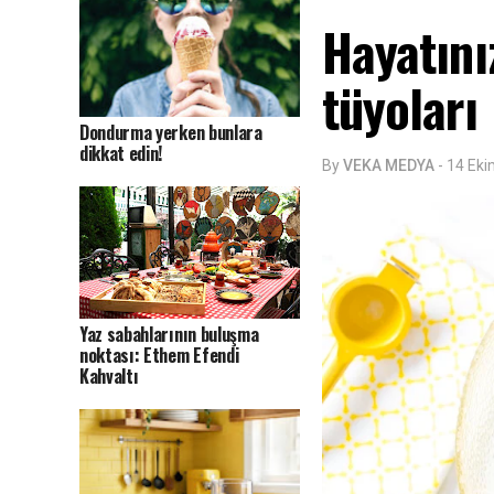
Hayatını
tüyoları
Dondurma yerken bunlara
dikkat edin!
By
VEKA MEDYA
-
14 Ek
Yaz sabahlarının buluşma
noktası: Ethem Efendi
Kahvaltı