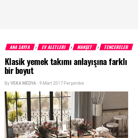
ANA SAYFA
EV ALETLERI
MANŞET
TENCERELER
›
›
›
Klasik yemek takımı anlayışına farklı
bir boyut
By
VEKA MEDYA
-
9 Mart 2017 Perşembe