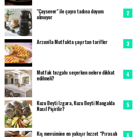
"Çaysever" ile çayın tadına doyum
olmuyor
Arzum'la Mutfakta şaşırtan tarifler
Mutfak tezgahı seçerken nelere dikkat
edilmeli?
Kuzu Beyti Izgara, Kuzu Beyti Mangalda
Nasıl Pişirilir?
Kış mevsimine en yakışır lezzet “Pırasalı