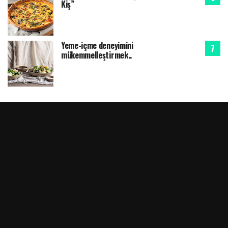
Kiş”
Yeme-içme deneyimini
mükemmelleştirmek..