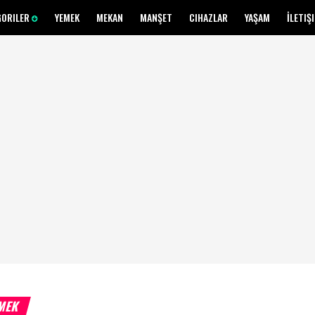
GORILER
YEMEK
MEKAN
MANŞET
CIHAZLAR
YAŞAM
İLETIŞ
MEK