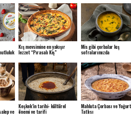
Kış mevsimine en yakışır
Mis gibi çorbalar kış
 mutluluk
lezzet “Pırasalı Kiş”
sofralarımızda
Keşkek’in tarihi- kültürel
Mahluta Çorbası ve Yoğur
salep ve
önemi ve tarifi
Tatlısı