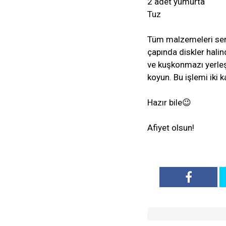
2 adet yumurta
Tuz
Tüm malzemeleri sert
çapında diskler hali
ve kuşkonmazı yerleşt
koyun. Bu işlemi iki k
Hazır bile😉
Afiyet olsun!