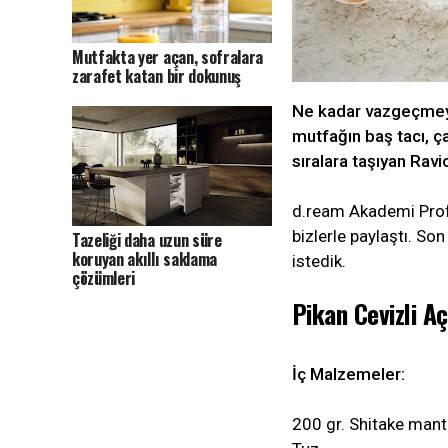
Mutfakta yer açan, sofralara
zarafet katan bir dokunuş
Ne kadar vazgeçmeye
mutfağın baş tacı, ça
sıralara taşıyan Ravi
d.ream Akademi Profesy
bizlerle paylaştı. So
Tazeliği daha uzun süre
koruyan akıllı saklama
istedik.
çözümleri
Pikan Cevizli Aç
İç Malzemeler:
200 gr. Shitake mant