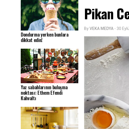
Pikan Cev
By
VEKA MEDYA
-
30 Eyl
Dondurma yerken bunlara
dikkat edin!
Yaz sabahlarının buluşma
noktası: Ethem Efendi
Kahvaltı