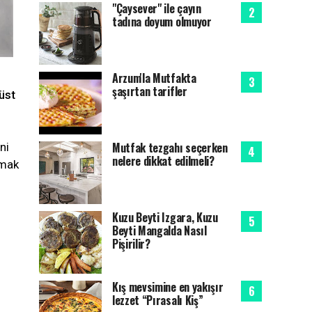
"Çaysever" ile çayın
tadına doyum olmuyor
Arzum'la Mutfakta
şaşırtan tarifler
üst
Mutfak tezgahı seçerken
ni
nelere dikkat edilmeli?
şmak
Kuzu Beyti Izgara, Kuzu
Beyti Mangalda Nasıl
Pişirilir?
Kış mevsimine en yakışır
lezzet “Pırasalı Kiş”