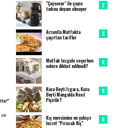
"Çaysever" ile çayın
tadına doyum olmuyor
Arzum'la Mutfakta
şaşırtan tarifler
Mutfak tezgahı seçerken
nelere dikkat edilmeli?
Kuzu Beyti Izgara, Kuzu
Beyti Mangalda Nasıl
Pişirilir?
tte!”
 ve
Kış mevsimine en yakışır
lezzet “Pırasalı Kiş”