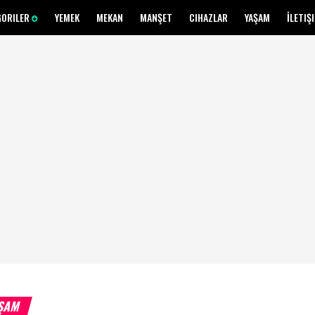
GORILER
YEMEK
MEKAN
MANŞET
CIHAZLAR
YAŞAM
İLETIŞ
ŞAM