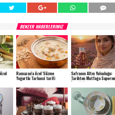
BENZER HABERLERIMIZ
özel
Ramazan’a özel 'Süzme
Safranın Altın Yolculuğu:
Yoğurtlu Tarhana' tarifi
Tarihten Mutfağa Superne
İran Safranı