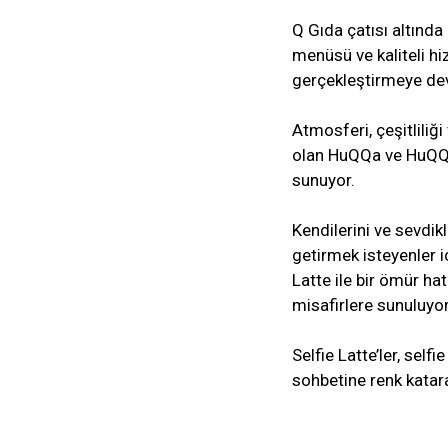
Q Gıda çatısı altınd
menüsü ve kaliteli hi
gerçekleştirmeye de
Atmosferi, çeşitliliği
olan HuQQa ve HuQQa
sunuyor.
Kendilerini ve sevdikl
getirmek isteyenler iç
Latte ile bir ömür ha
misafirlere sunuluyor
Selfie Latte’ler, self
sohbetine renk katara