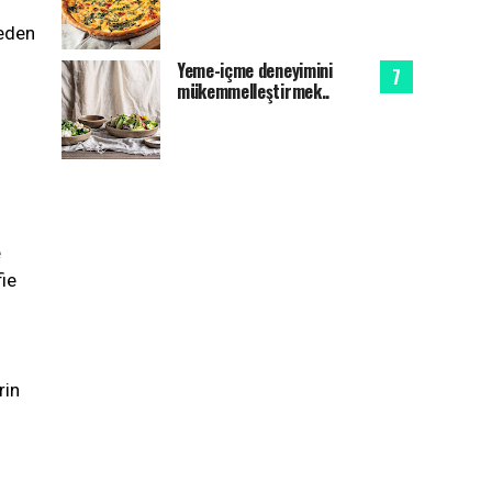
 eden
Yeme-içme deneyimini
mükemmelleştirmek..
ı
e
fie
rin