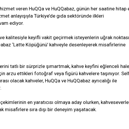
a hizmet veren HuQQa ve HuQQabaz, günün her saatine hitap
zmet anlayışıyla Türkiye’de gıda sektöründe ilkleri
vam ediyor.
 ve kalitesiyle keyifli vakit geçirmek isteyenlerin uğrak noktas
baz ‘Latte Köpüğünü’ kahveyle desenleyerek misafirlerine
erini tatlı bir sürprizle şımartmak, kahve keyfini eğlenceli hal
in arzu ettikleri fotoğraf veya figürü kahvelere taşınıyor. Sel
tırası olacak kahveler, HuQQa ve HuQQabaz ayrıcalığı ile
.
ie çekimlerinin en yaratıcısı olmaya aday olurken, kahveseverle
k misafirlere sıra dışı bir deneyim yaşatacak.