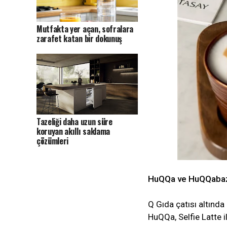
Mutfakta yer açan, sofralara
zarafet katan bir dokunuş
Tazeliği daha uzun süre
koruyan akıllı saklama
çözümleri
HuQQa ve HuQQabaz’da
Q Gıda çatısı altınd
HuQQa, Selfie Latte i