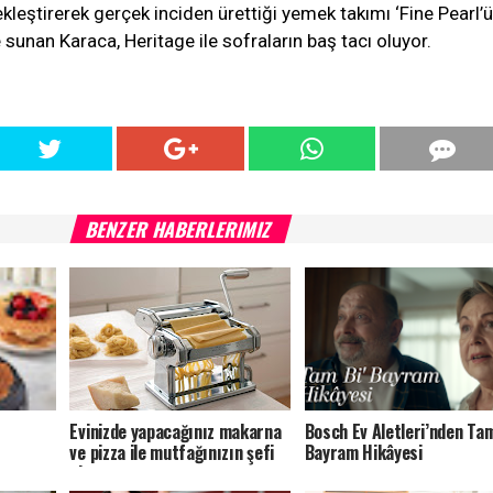
ekleştirerek gerçek inciden ürettiği yemek takımı ‘Fine Pearl’ü
 sunan Karaca, Heritage ile sofraların baş tacı oluyor.
BENZER HABERLERIMIZ
Evinizde yapacağınız makarna
Bosch Ev Aletleri’nden Tam
ve pizza ile mutfağınızın şefi
Bayram Hikâyesi
olun