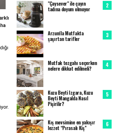
"Çaysever" ile çayın
tadına doyum olmuyor
arklı
aha
Arzum'la Mutfakta
şaşırtan tarifler
dığı
Mutfak tezgahı seçerken
nelere dikkat edilmeli?
Kuzu Beyti Izgara, Kuzu
Beyti Mangalda Nasıl
Pişirilir?
iyor.
Kış mevsimine en yakışır
lezzet “Pırasalı Kiş”