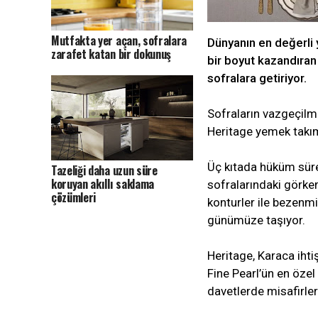
Mutfakta yer açan, sofralara
Dünyanın en değerli 
zarafet katan bir dokunuş
bir boyut kazandıran
sofralara getiriyor.
Sofraların vazgeçilme
Heritage yemek takımı 
Üç kıtada hüküm süre
Tazeliği daha uzun süre
koruyan akıllı saklama
sofralarındaki görkem
çözümleri
konturler ile bezenm
günümüze taşıyor.
Heritage, Karaca ihti
Fine Pearl’ün en özel
davetlerde misafirler