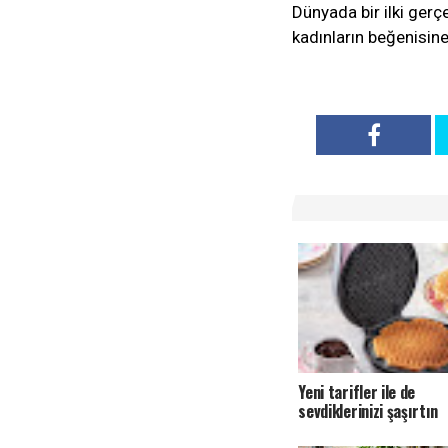
Dünyada bir ilki gerç
kadınların beğenisine
Yeni tarifler ile de
sevdiklerinizi şaşırtın