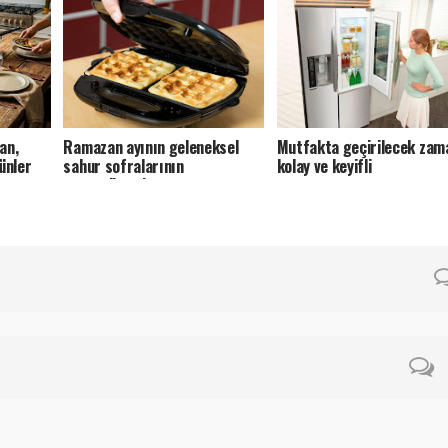
an,
Ramazan ayının geleneksel
Mutfakta geçirilecek zam
ünler
sahur sofralarının
kolay ve keyifli
vazgeçilmezi