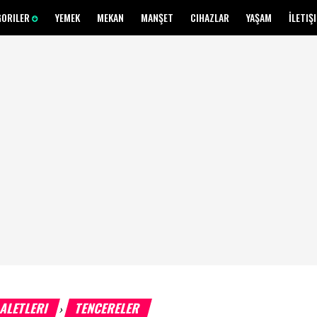
GORILER
YEMEK
MEKAN
MANŞET
CIHAZLAR
YAŞAM
İLETIŞ
 ALETLERI
TENCERELER
›