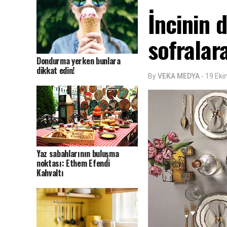
İncinin d
sofralara
Dondurma yerken bunlara
dikkat edin!
By
VEKA MEDYA
-
19 Ek
Yaz sabahlarının buluşma
noktası: Ethem Efendi
Kahvaltı