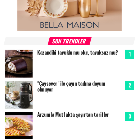
SON TRENDLER
Kazandibi tavuklu mu olur, tavuksuz mu?
"Çaysever" ile çayın tadına doyum
olmuyor
Arzum'la Mutfakta şaşırtan tarifler