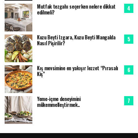
Mutfak tezgahı seçerken nelere dikkat
edilmeli?
Kuzu Beyti Izgara, Kuzu Beyti Mangalda
Nasıl Pişirilir?
Kış mevsimine en yakışır lezzet “Pırasalı
Kiş”
Yeme-içme deneyimini
mükemmelleştirmek..