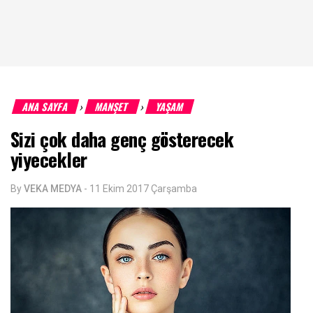
ANA SAYFA
MANŞET
YAŞAM
›
›
Sizi çok daha genç gösterecek
yiyecekler
By
VEKA MEDYA
-
11 Ekim 2017 Çarşamba