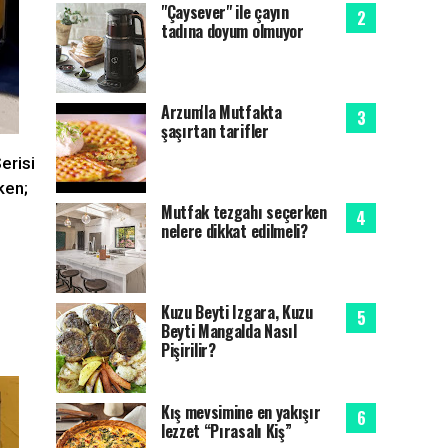
"Çaysever" ile çayın
tadına doyum olmuyor
Arzum'la Mutfakta
şaşırtan tarifler
erisi
ken;
Mutfak tezgahı seçerken
nelere dikkat edilmeli?
Kuzu Beyti Izgara, Kuzu
Beyti Mangalda Nasıl
Pişirilir?
Kış mevsimine en yakışır
lezzet “Pırasalı Kiş”