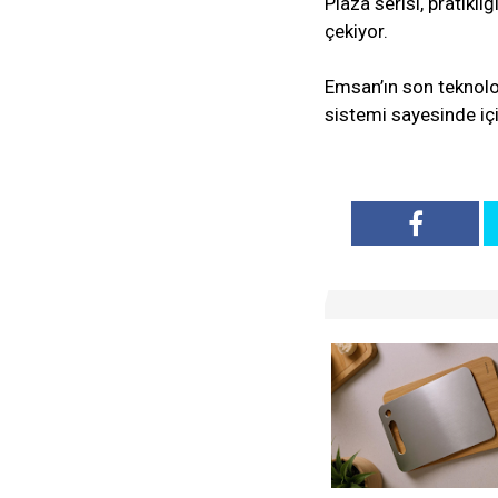
Plaza serisi, pratikli
çekiyor.
Emsan’ın son teknoloj
sistemi sayesinde iç