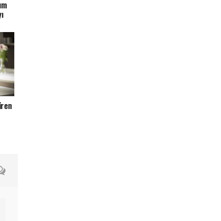
rım
yı
üren