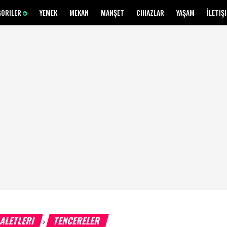
GORILER
YEMEK
MEKAN
MANŞET
CIHAZLAR
YAŞAM
İLETIŞ
 ALETLERI
TENCERELER
›