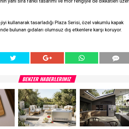
ğinin yanı sıra farklı tasarımı ve mor rengiyle de dikkatleri üze
iyi kullanarak tasarladığı Plaza Serisi, özel vakumlu kapak
inde bulunan gıdaları olumsuz dış etkenlere karşı koruyor.
BENZER HABERLERIMIZ