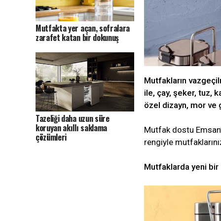
Mutfakta yer açan, sofralara
zarafet katan bir dokunuş
Mutfakların vazgeçil
ile, çay, şeker, tuz,
özel dizayn, mor ve 
Tazeliği daha uzun süre
koruyan akıllı saklama
Mutfak dostu Emsan’ı
çözümleri
rengiyle mutfakların
Mutfaklarda yeni bir