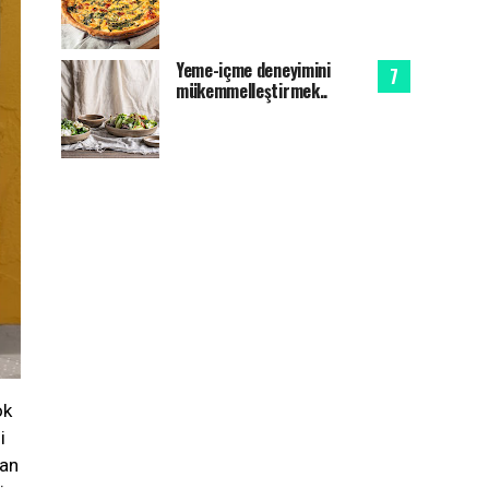
Yeme-içme deneyimini
mükemmelleştirmek..
ok
i
san