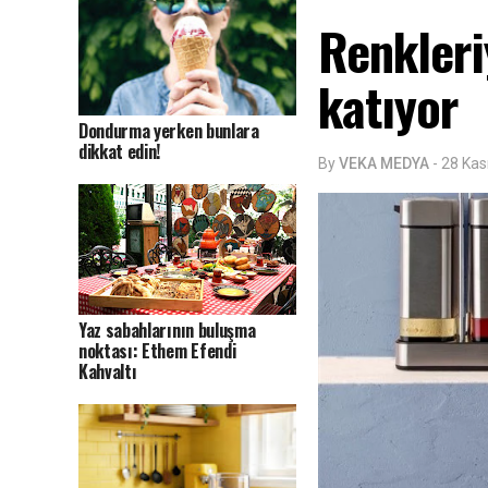
Renkleri
katıyor
Dondurma yerken bunlara
dikkat edin!
By
VEKA MEDYA
-
28 Kas
Yaz sabahlarının buluşma
noktası: Ethem Efendi
Kahvaltı