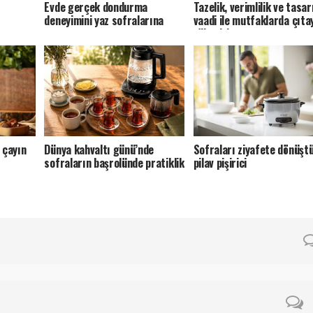
Evde gerçek dondurma
Tazelik, verimlilik ve tasa
deneyimini yaz sofralarına
vaadi ile mutfaklarda çıta
taşıyor
yükseltiyor
 çayın
Dünya kahvaltı günü’nde
Sofraları ziyafete dönüşt
sofraların başrolünde pratiklik
pilav pişirici
var