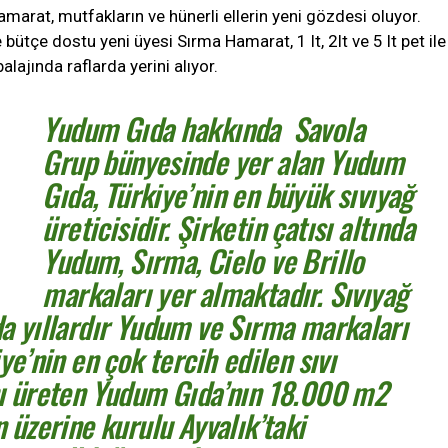
marat, mutfakların ve hünerli ellerin yeni gözdesi oluyor.
e bütçe dostu yeni üyesi Sırma Hamarat, 1 lt, 2lt ve 5 lt pet ile
lajında raflarda yerini alıyor.
Yudum Gıda hakkında
Savola
Grup bünyesinde yer alan Yudum
Gıda, Türkiye’nin en büyük sıvıyağ
üreticisidir. Şirketin çatısı altında
Yudum, Sırma, Cielo ve Brillo
markaları yer almaktadır. Sıvıyağ
a yıllardır Yudum ve Sırma markaları
iye’nin en çok tercih edilen sıvı
nı üreten Yudum Gıda’nın 18.000 m2
n üzerine kurulu Ayvalık’taki