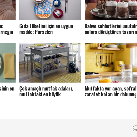
u:
Gıda tüketimi için en uygun
Kahve sohbetlerini unutul
ernegin
madde: Porselen
anlara dönüştüren tasarı
sinin en
Çok amaçlı mutfak adaları,
Mutfakta yer açan, sofral
h
mutfaktaki en büyük
zarafet katan bir dokunuş
yardımcınız