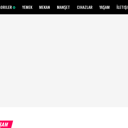
GORILER
YEMEK
MEKAN
MANŞET
CIHAZLAR
YAŞAM
İLETIŞ
ŞAM