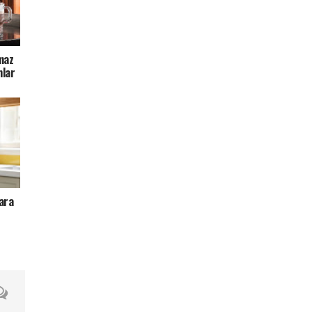
maz
mlar
ara