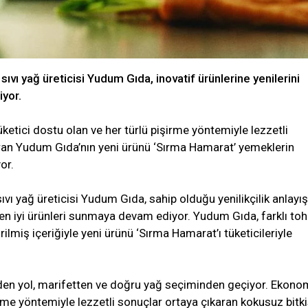
sıvı yağ üreticisi Yudum Gıda, inovatif ürünlerine yenilerini
iyor.
ketici dostu olan ve her türlü pişirme yöntemiyle lezzetli
ran Yudum Gıda’nın yeni ürünü ‘Sırma Hamarat’ yemeklerin
or.
ıvı yağ üreticisi Yudum Gıda, sahip olduğu yenilikçilik anlayış
a en iyi ürünleri sunmaya devam ediyor. Yudum Gıda, farklı t
irilmiş içeriğiyle yeni ürünü ‘Sırma Hamarat’ı tüketicileriyle
den yol, marifetten ve doğru yağ seçiminden geçiyor. Ekono
irme yöntemiyle lezzetli sonuçlar ortaya çıkaran kokusuz bitki