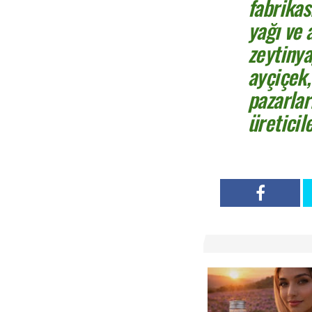
fabrikas
yağı ve 
zeytinya
ayçiçek,
pazarlar
üreticil