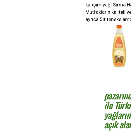
karışım yağı Sırma Ha
Mutfakların kaliteli v
ayrıca 5lt teneke amba
pazarınd
ile Türk
yağları
açık ala