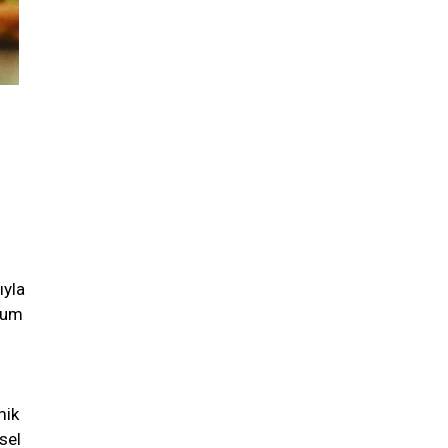
ıyla
ohum
mik
sel