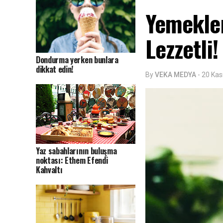
Yemekle
Lezzetli!
Dondurma yerken bunlara
dikkat edin!
By
VEKA MEDYA
-
20 Kas
Yaz sabahlarının buluşma
noktası: Ethem Efendi
Kahvaltı