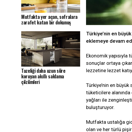
Mutfakta yer açan, sofralara
zarafet katan bir dokunuş
Türkiye’nin en büyük 
eklemeye devam ed
Ekonomik yapısıyla tü
sonuçlar ortaya çıka
Tazeliği daha uzun süre
lezzetine lezzet katıy
koruyan akıllı saklama
çözümleri
Türkiye’nin en büyük s
tüketicilere alanınd
yağları ile zenginleşt
buluşturuyor.
Mutfakta ustalığa gi
olan ve her türlü piş