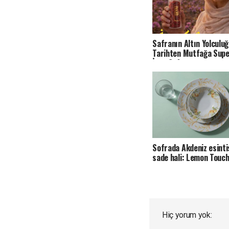
Safranın Altın Yolculuğ
Tarihten Mutfağa Sup
İran Safranı
Sofrada Akdeniz esinti
sade hali: Lemon Touc
Hiç yorum yok: