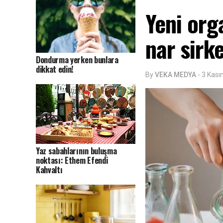
Yeni org
nar sirke
Dondurma yerken bunlara
dikkat edin!
By
VEKA MEDYA
-
3 Kas
Yaz sabahlarının buluşma
noktası: Ethem Efendi
Kahvaltı