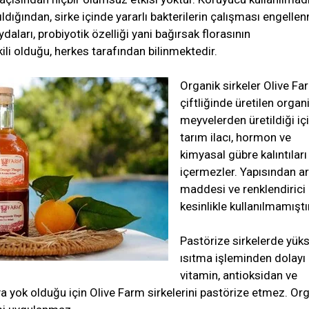
ıldığından, sirke içinde yararlı bakterilerin çalışması engelle
aydaları, probiyotik özelliği yani bağırsak florasının
li olduğu, herkes tarafından bilinmektedir.
Organik sirkeler Olive Fa
çiftliğinde üretilen organ
meyvelerden üretildiği içi
tarım ilacı, hormon ve
kimyasal gübre kalıntıları
içermezler. Yapısından 
maddesi ve renklendirici
kesinlikle kullanılmamıştı
Pastörize sirkelerde yük
ısıtma işleminden dolayı
vitamin, antioksidan ve
a yok olduğu için Olive Farm sirkelerini pastörize etmez. Or