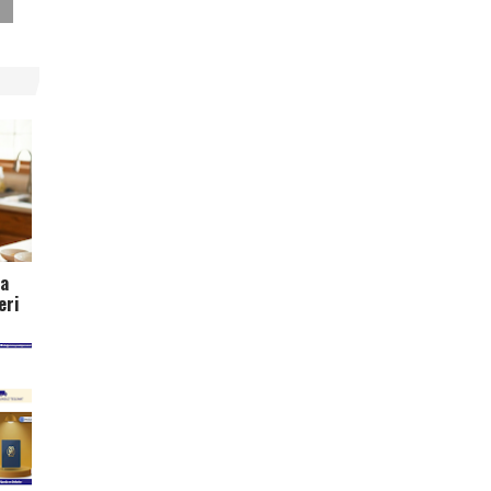
za
eri