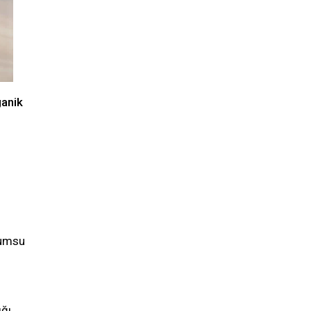
ganik
tumsu
ığı