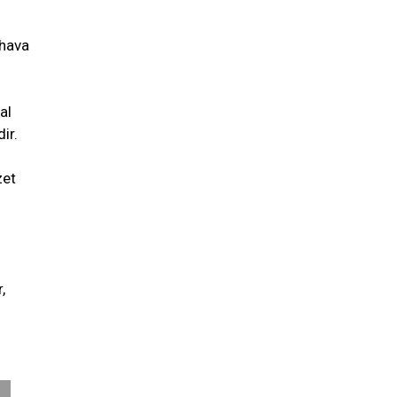
 hava
al
ir.
zet
,