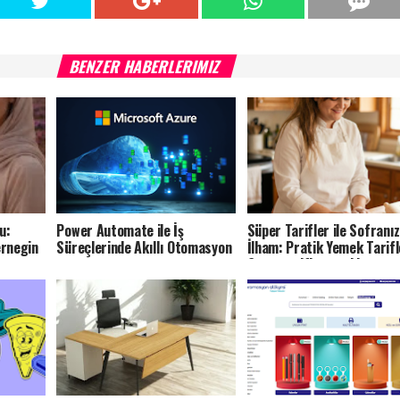
BENZER HABERLERIMIZ
u:
Power Automate ile İş
Süper Tarifler ile Sofranı
ernegin
Süreçlerinde Akıllı Otomasyon
İlham: Pratik Yemek Tarifl
Supertarifler.com’da