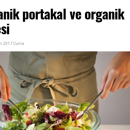
anik portakal ve organik
si
ım 2017 Cuma