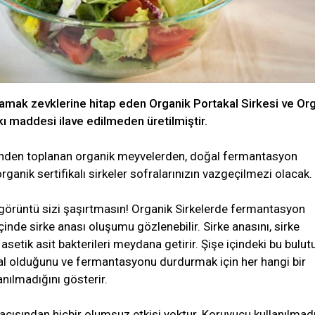
 damak zevklerine hitap eden Organik Portakal Sirkesi ve Or
kı maddesi ilave edilmeden üretilmiştir.
inden toplanan organik meyvelerden, doğal fermantasyon
organik sertifikalı sirkeler sofralarınızın vazgeçilmezi olacak.
k görüntü sizi şaşırtmasın! Organik Sirkelerde fermantasyon
inde sirke anası oluşumu gözlenebilir. Sirke anasını, sirke
setik asit bakterileri meydana getirir. Şişe içindeki bu bulu
l olduğunu ve fermantasyonu durdurmak için her hangi bir
nılmadığını gösterir.
 açısından hiçbir olumsuz etkisi yoktur. Koruyucu kullanılmad