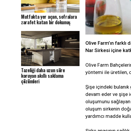
Mutfakta yer açan, sofralara
zarafet katan bir dokunuş
Olive Farm’ın farklı
Nar Sirkesi içine kat
Olive Farm Bahçeler
Tazeliği daha uzun süre
yöntemi ile üretilen, 
koruyan akıllı saklama
çözümleri
Şişe içindeki bulanı
devam eder ve şişe iç
oluşumunu sağlayan a
oluşum sirkenin doğa
yardımcı madde kulla
Sirke anasının sağlık