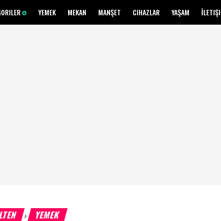
GORILER
YEMEK
MEKAN
MANŞET
CIHAZLAR
YAŞAM
İLETIŞ
LTEN
YEMEK
›