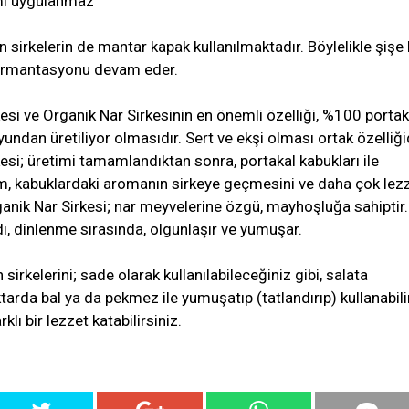
emi uygulanmaz
n sirkelerin de mantar kapak kullanılmaktadır. Böylelikle şişe
n fermantasyonu devam eder.
esi ve Organik Nar Sirkesinin en önemli özelliği, %100 portak
ndan üretiliyor olmasıdır. Sert ve ekşi olması ortak özelliğid
esi; üretimi tamamlandıktan sonra, portakal kabukları ile
lem, kabuklardaki aromanın sirkeye geçmesini ve daha çok lez
ganik Nar Sirkesi; nar meyvelerine özgü, mayhoşluğa sahiptir.
dı, dinlenme sırasında, olgunlaşır ve yumuşar.
sirkelerini; sade olarak kullanılabileceğiniz gibi, salata
arda bal ya da pekmez ile yumuşatıp (tatlandırıp) kullanabilir
klı bir lezzet katabilirsiniz.