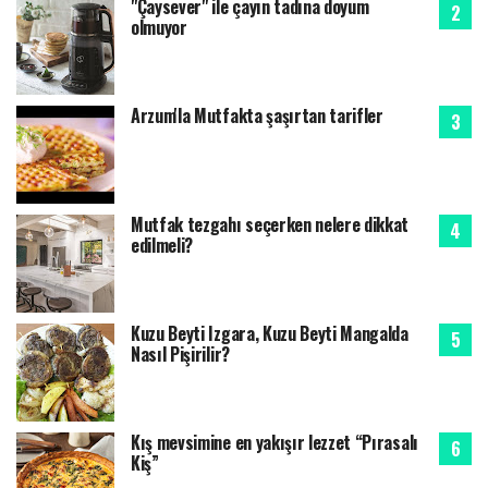
"Çaysever" ile çayın tadına doyum
olmuyor
Arzum'la Mutfakta şaşırtan tarifler
Mutfak tezgahı seçerken nelere dikkat
edilmeli?
Kuzu Beyti Izgara, Kuzu Beyti Mangalda
Nasıl Pişirilir?
Kış mevsimine en yakışır lezzet “Pırasalı
Kiş”