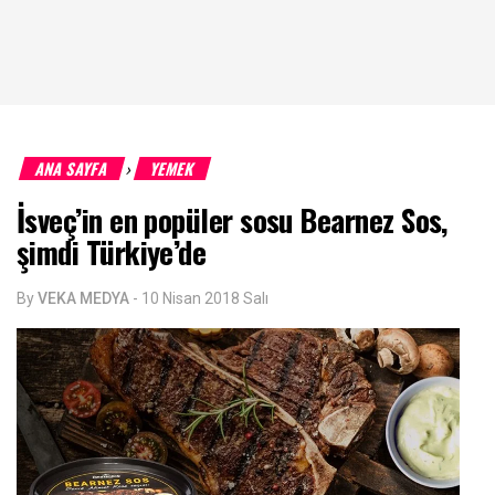
ANA SAYFA
YEMEK
›
İsveç’in en popüler sosu Bearnez Sos,
şimdi Türkiye’de
By
VEKA MEDYA
-
10 Nisan 2018 Salı