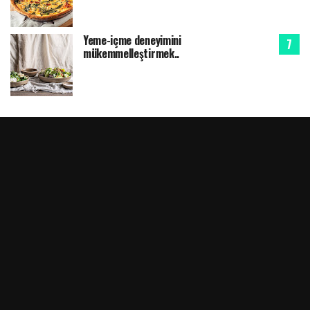
Yeme-içme deneyimini
mükemmelleştirmek..